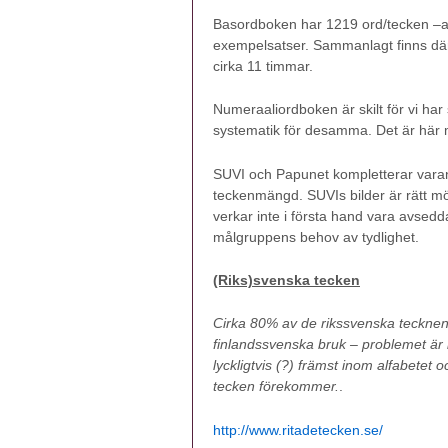
Basordboken har 1219 ord/tecken –artik
exempelsatser. Sammanlagt finns där ö
cirka 11 timmar.
Numeraaliordboken är skilt för vi h
systematik för desamma. Det är här 
SUVI och Papunet kompletterar varan
teckenmängd. SUVIs bilder är rätt m
verkar inte i första hand vara avsed
målgruppens behov av tydlighet.
(Riks)svenska tecken
Cirka 80% av de rikssvenska tecknen 
finlandssvenska bruk – problemet är b
lyckligtvis (?) främst inom alfabete
tecken förekommer.
.
http://www.ritadetecken.se/