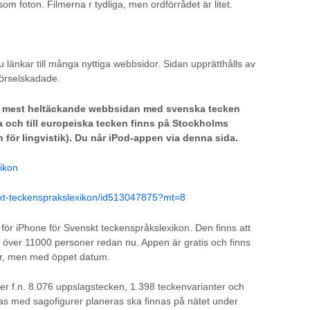
om foton. Filmerna r tydliga, men ordförrådet är litet.
 länkar till många nyttiga webbsidor. Sidan upprätthålls av
hörselskadade.
h mest heltäckande webbsidan med svenska tecken
a och till europeiska tecken finns på Stockholms
n för lingvistik). Du når iPod-appen via denna sida.
xikon
skt-teckensprakslexikon/id513047875?mt=8
 för iPhone för Svenskt teckenspråkslexikon. Den finns att
 över 11000 personer redan nu. Appen är gratis och finns
er, men med öppet datum.
er f.n. 8.076 uppslagstecken, 1.398 teckenvarianter och
s med sagofigurer planeras ska finnas på nätet under