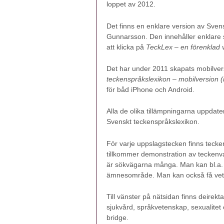
loppet av 2012.
Det finns en enklare version av Sve
Gunnarsson. Den innehåller enklare
att klicka på
TeckLex – en förenklad 
Det har under 2011 skapats mobilver
teckenspråkslexikon – mobilversion 
för båd iPhone och Android.
Alla de olika tillämpningarna uppdate
Svenskt teckenspråkslexikon.
För varje uppslagstecken finns tecke
tillkommer demonstration av teckenv
är sökvägarna många. Man kan bl.a. 
ämnesområde. Man kan också få veta a
Till vänster på nätsidan finns deirekta
sjukvård, språkvetenskap, sexualitet
bridge.