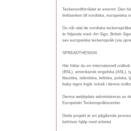
Teckenordförrådet är enormt. Den h
linkbanken till nordiska, europeiska
Du når alal de nordiska teckenspråke
är följande med: Art Sign, British S
sex europeiska teckenspråk (via spr
SPREADTHESIGN
Här hittar du en internationell ordbo
(BSL), amerikansk engelska (ASL), tys
litauiska, isländska, lettiska, polska
baby signs ingår också i denna ordbo
Denna webbplats administreras av den
Europeiskt Teckenspråkscenter.
Detta projekt är en pågående proces
behöver hjälp med arbetet.