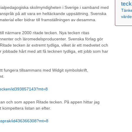
teck
cialpedagogiska skolmyndigheten i Sverige i samband med
Tänke
 anspråk på att vara en heltäckande uppsättning. Svenska
värde
terial eller bidrar till framställningen av desamma.
ill närmare 2000 ritade tecken. Nya tecken ritas
onnenter och läromedelsproducenter. Svenska förlag gör
itade tecken är extremt tydliga, vilket är ett medvetet och
r jobbade hårt med att få tecknen tydliga, ett jobb som har
tt fungera tillsammans med Widgit symbolskrift,
nt.
e-tecken/id393857143?mt=8
dan och som appen Ritade tecken. På appen hittar jag
 kompettera listan an efter.
kensprak/id436366308?mt=8