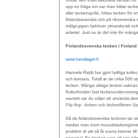
Under den Internationella veckan för
upp en fråga om var man hittar tecken
eller teckenspråk, hittas tecken för e
finlandssvenska och på rikssvenska sid
målgruppen behöver yttranderätt och
arbetet. Just nu är det inte för mång
Finlandssvenska tecken i Finland
www.handlaget.fi
Hannele Rabb har gjort tydliga kolteck
och temavis. Totalt är de cirka 500 
tecken. Många viktiga tecken saknas,
Kulturfonden fast teckenundervisnin
oavsett var du väljer att använda de
Flip-flop –boken och teckenfilmen 
Då de finlandssvenska tecknen tar slu
medan man inom huvudstadsregionen ty
problem är att så få vuxna känner ti
personal. En önskan vore att ens någ