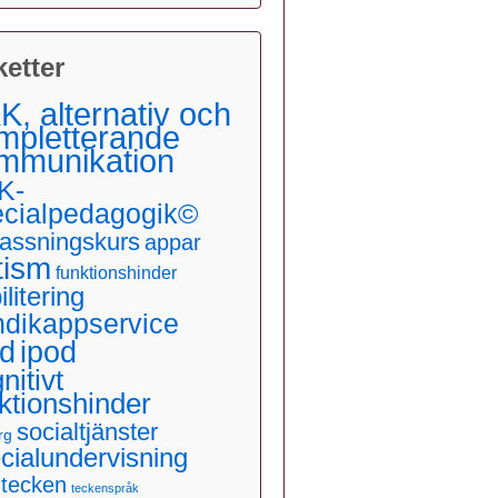
ketter
K, alternativ och
mpletterande
mmunikation
K-
ecialpedagogik©
assningskurs
appar
tism
funktionshinder
ilitering
ndikappservice
ad
ipod
nitivt
ktionshinder
socialtjänster
rg
cialundervisning
dtecken
teckenspråk