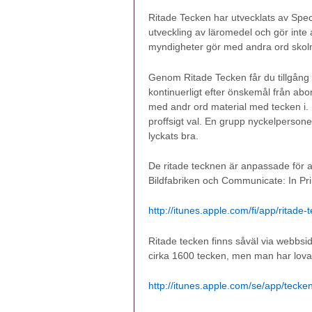
Ritade Tecken har utvecklats av Spe
utveckling av läromedel och gör inte
myndigheter gör med andra ord skolma
Genom Ritade Tecken får du tillgång t
kontinuerligt efter önskemål från ab
med andr ord material med tecken i. R
proffsigt val. En grupp nyckelpersone
lyckats bra.
De ritade tecknen är anpassade för a
Bildfabriken och Communicate: In Pri
http://itunes.apple.com/fi/app/ritad
Ritade tecken finns såväl via webbsi
cirka 1600 tecken, men man har lovat
http://itunes.apple.com/se/app/tec