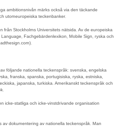
öga ambitionsnivån märks också via den täckande
 och utomeuropeiska teckenbanker.
n från Stockholms Universitets nätsida. Av de europeiska
ign Language, Fachgebärdenlexikon, Mobile Sign, ryska och
eadthesign.com).
k av följande nationella teckenspråk: svenska, engelska
ka, franska, spanska, portugisiska, ryska, estniska,
, tjeckiska, japanska, turkiska. Amerikanskt teckenspråk och
k.
 icke-statliga och icke-vinstdrivande organisation
s av dokumentering av nationella teckenspråk. Man