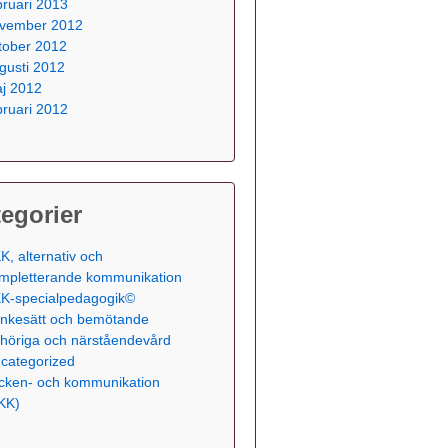
bruari 2013
vember 2012
tober 2012
gusti 2012
j 2012
bruari 2012
egorier
K, alternativ och
mpletterande kommunikation
K-specialpedagogik©
nkesätt och bemötande
höriga och närståendevård
categorized
cken- och kommunikation
KK)