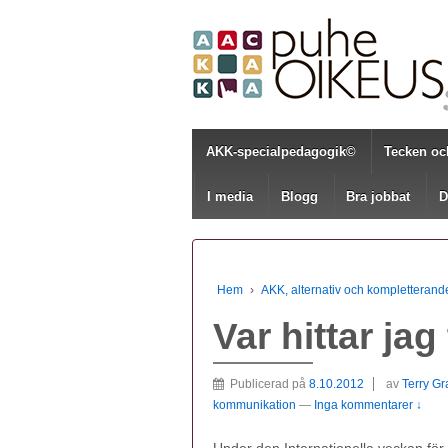
AKK-specialpedagogik©
Tecken oc
I media
Blogg
Bra jobbat
D
Hem
›
AKK, alternativ och kompletteran
Var hittar ja
Publicerad på
8.10.2012
av
Terry G
kommunikation
—
Inga kommentarer ↓