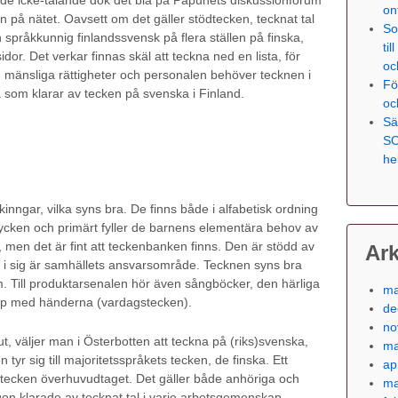
 de icke-talande dök det bla på Papunets diskussionforum
on
 på nätet. Oavsett om det gäller stödtecken, tecknat tal
So
n språkkunnig finlandssvensk på flera ställen på finska,
ti
or. Det verkar finnas skäl att teckna ned en lista, för
oc
 mänsliga rättigheter och personalen behöver tecknen i
Fö
a som klarar av tecken på svenska i Finland.
oc
Sä
SO
he
inngar, vilka syns bra. De finns både i alfabetisk ordning
stycken och primärt fyller de barnens elementära behov av
 men det är fint att teckenbanken finns. Den är stödd av
Ark
g i sig är samhällets ansvarsområde. Tecknen syns bra
m. Till produktarsenalen hör även sångböcker, den härliga
ma
Upp med händerna (vardagstecken).
de
no
t, väljer man i Österbotten att teckna på (riks)svenska,
ma
r sig till majoritetsspråkets tecken, de finska. Ett
ap
ll tecken överhuvudtaget. Det gäller både anhöriga och
ma
on klarade av tecknat tal i varje arbetsgemenskap.