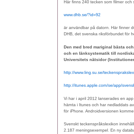
Här finns 240 tecken som filmer och s
www.dhb.se/?id=92
är användbar på datorn. Här finner du
DHB, det svenska riksförbundet för 
Den med bred mariginal bästa oc
och en länksystematik till nordisk
Universitets nätsidor (Institutione
http://www.ling.su.se/teckenspraksle
http://itunes.apple.com/se/app/sven
Vi har i april 2012 lanserades en app
hämta i Itunes och har nedladdats av
för iPhone. Androidversionen komm
Svenskt teckenspråkslexikon innehåll
2.187 meningsexempel. En ny databa