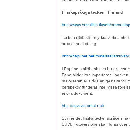
Finskspråkiga tecken i Finland
http://www.bovallius.fi/web/ammattiop
Tecken (350 st) för yrkesverksamhet 
arbetshandledning.
http://papunet.net/materiaalia/kuv
I Papunets bildbank och bildarbetsred
Egna bilder kan importeras i banken.
majoriteten är svåra att gestalta för 
perspektiv fungerar inte, vissa rörels
andra dokument.
http://suvi.viittomat.net/
Suvi är det finska teckenspråkets n
SUVI. Fotoversionen kan föras över ti