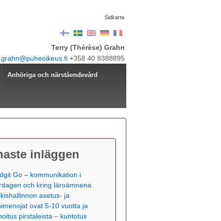
Sidkarta
Terry (Thérèse) Grahn
y.grahn@puheoikeus.fi
+358 40 8388895
Anhöriga och närståendevård
naste inläggen
dgit Go – kommunikation i
rdagen och kring läroämnena
lkishallinnon asetus- ja
pimenojat ovat 5-10 vuotta ja
hoitus pirstaleista – kuntotus