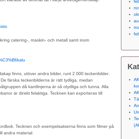
fe
no
ok
au
isto
ma
fe
kring catering-, maskin- och metall samt inom
aty%C3%B6kalu
Kat
akap finns, utöver andra bilder, runt 2 000 teckenbilder.
AK
 De färska teckenbilderna är rätt tydliga, medan
ko
målgruppen då kantlinjerna är så otydliga och tunna. Alla
AK
ebanor är direkt felaktiga. Tecknen kan exporteras till
Tä
An
Un
Te
(A
ätordbok. Tecknen och exempelsatserna finns som filmer på
ll andra material.