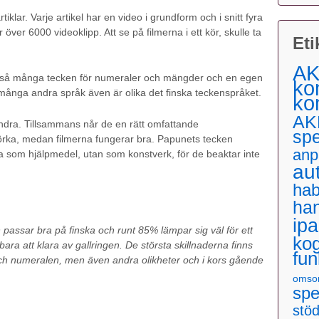
lar. Varje artikel har en video i grundform och i snitt fyra
ver 6000 videoklipp. Att se på filmerna i ett kör, skulle ta
Eti
AK
ar så många tecken för numeraler och mängder och en egen
ko
många andra språk även är olika det finska teckenspråket.
ko
AK
dra. Tillsammans når de en rätt omfattande
sp
örka, medan filmerna fungerar bra. Papunets tecken
anp
da som hjälpmedel, utan som konstverk, för de beaktar inte
au
hab
ha
ip
passar bra på finska och runt 85% lämpar sig väl för ett
kog
ara att klara av gallringen. De största skillnaderna finns
fun
t och numeralen, men även andra olikheter och i kors gående
omso
spe
stö