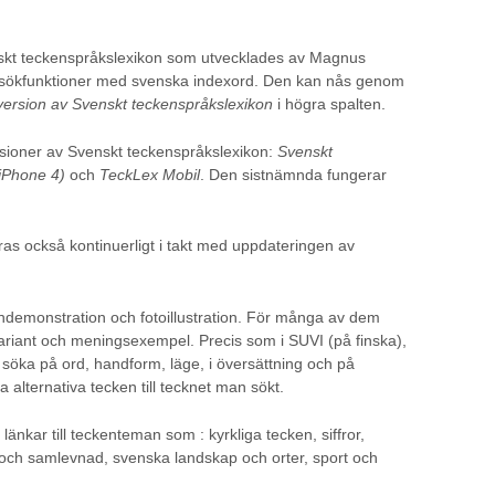
nskt teckenspråkslexikon som utvecklades av Magnus
 sökfunktioner med svenska indexord. Den kan nås genom
version av Svenskt teckenspråkslexikon
i högra spalten.
sioner av Svenskt teckenspråkslexikon:
Svenskt
(iPhone 4)
och
TeckLex Mobil
. Den sistnämnda fungerar
ras också kontinuerligt i takt med uppdateringen av
ndemonstration och fotoillustration. För många av dem
ariant och meningsexempel. Precis som i SUVI (på finska),
söka på ord, handform, läge, i översättning och på
lternativa tecken till tecknet man sökt.
 länkar till teckenteman som : kyrkliga tecken, siffror,
 och samlevnad, svenska landskap och orter, sport och