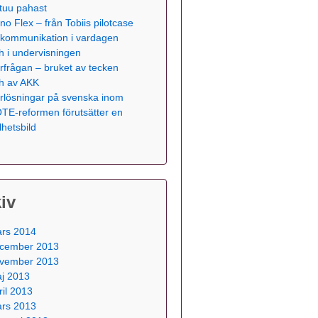
tuu pahast
no Flex – från Tobiis pilotcase
ll kommunikation i vardagen
h i undervisningen
rfrågan – bruket av tecken
h av AKK
rlösningar på svenska inom
TE-reformen förutsätter en
lhetsbild
iv
rs 2014
cember 2013
vember 2013
j 2013
ril 2013
rs 2013