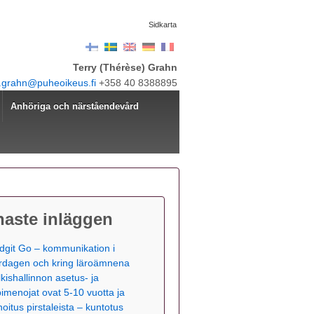
Sidkarta
Terry (Thérèse) Grahn
y.grahn@puheoikeus.fi
+358 40 8388895
Anhöriga och närståendevård
naste inläggen
dgit Go – kommunikation i
rdagen och kring läroämnena
lkishallinnon asetus- ja
pimenojat ovat 5-10 vuotta ja
hoitus pirstaleista – kuntotus