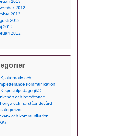
bruari 2013
vember 2012
tober 2012
gusti 2012
j 2012
bruari 2012
egorier
K, alternativ och
mpletterande kommunikation
K-specialpedagogik©
nkesätt och bemötande
höriga och närståendevård
categorized
cken- och kommunikation
KK)