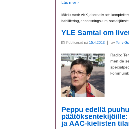
Läs mer ›
Märkt med:
AKK, alternativ och komplett
habilitering
,
anpassningskurs
,
socialtjänste
YLE Samtal om live
Publicerad på
15.4.2013
av
Terry G
Radio: Te
men de sen
specialpe
kommunika
Peppu edellä puuhu
päätöksentekijöille
ja AAC-kielisten til