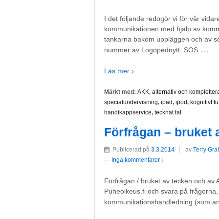
I det följande redogör vi för vår vi
kommunikationen med hjälp av komm
tankarna bakom uppläggen och av sc
…
nummer av Logopednytt, SOS
Läs mer ›
Märkt med:
AKK, alternativ och komplett
specialundervisning
,
ipad
,
ipod
,
kognitivt f
handikappservice
,
tecknat tal
Förfrågan – bruket
Publicerad på
3.3.2014
av
Terry Gra
—
Inga kommentarer ↓
Förfrågan / bruket av tecken och av 
Puheoikeus.fi och svara på frågorna, 
kommunikationshandledning (som an