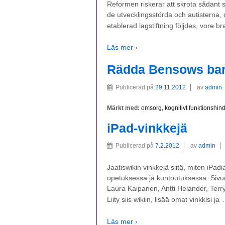
Reformen riskerar att skrota sådant 
de utvecklingsstörda och autisterna, o
etablerad lagstiftning följdes, vore b
Läs mer ›
Rädda Bensows ba
Publicerad på
29.11.2012
av
admin
Märkt med:
omsorg
,
kognitivt funktionshin
iPad-vinkkejä
Publicerad på
7.2.2012
av
admin
Jaatiswikin vinkkejä siitä, miten iP
opetuksessa ja kuntoutuksessa. Sivun
Laura Kaipanen, Antti Helander, Terr
Liity siis wikiin, lisää omat vinkkisi ja
Läs mer ›