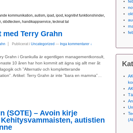
fe
no
ok
erande kommunikation
,
autism
,
ipad
,
ipod
,
kognitivt funktionshinder
,
au
r
,
stödtecken
,
handikappservice
,
tecknat tal
ma
t med Terry Grahn
fe
rahn
Publicerat i
Uncategorized
—
Inga kommentarer ↓
rry Grahn i Grankulla är egentligen managementkonsult,
Kat
aste 10 åren har hon kommit att ägna sig allt mer åt
dagogik och ”Alternativ och kompletterande
tion”. Artikel: Terry Grahn är inte ”bara en mamma”…
AK
ko
AK
Tä
An
Un
n (SOTE) – Avoin kirje
Te
: Kehitysvammaisten, autistien
(A
anne