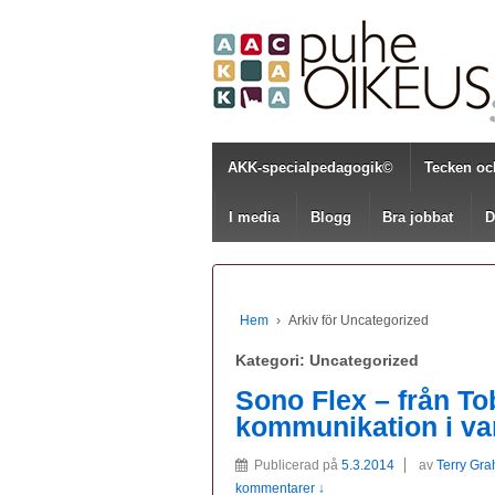
AKK-specialpedagogik©
Tecken oc
I media
Blogg
Bra jobbat
D
Hem
›
Arkiv för Uncategorized
Kategori:
Uncategorized
Sono Flex – från Tobi
kommunikation i va
Publicerad på
5.3.2014
av
Terry Gra
kommentarer ↓