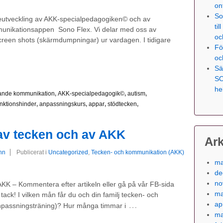
on
So
dareutveckling av AKK-specialpedagogiken© och av
ti
unikationsappen Sono Flex. Vi delar med oss av
oc
reen shots (skärmdumpningar) ur vardagen. I tidigare
Fö
oc
Sä
SO
he
erande kommunikation
,
AKK-specialpedagogik©
,
autism
,
unktionshinder
,
anpassningskurs
,
appar
,
stödtecken
,
 av tecken och av AKK
Ark
hn
Publicerat i
Uncategorized
,
Tecken- och kommunikation (AKK)
ma
de
no
AKK – Kommentera efter artikeln eller gå på vår FB-sida
ma
tack! I vilken mån får du och din familj tecken- och
ap
…
passningsträning)? Hur många timmar i
ma