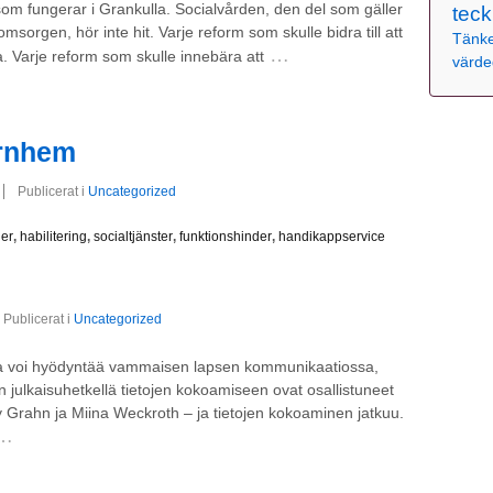
som fungerar i Grankulla. Socialvården, den del som gäller
teck
msorgen, hör inte hit. Varje reform som skulle bidra till att
Tänke
…
ra. Varje reform som skulle innebära att
värde
rnhem
Publicerat i
Uncategorized
der
,
habilitering
,
socialtjänster
,
funktionshinder
,
handikappservice
Publicerat i
Uncategorized
adia voi hyödyntää vammaisen lapsen kommunikaatiossa,
 julkaisuhetkellä tietojen kokoamiseen ovat osallistuneet
y Grahn ja Miina Weckroth – ja tietojen kokoaminen jatkuu.
…