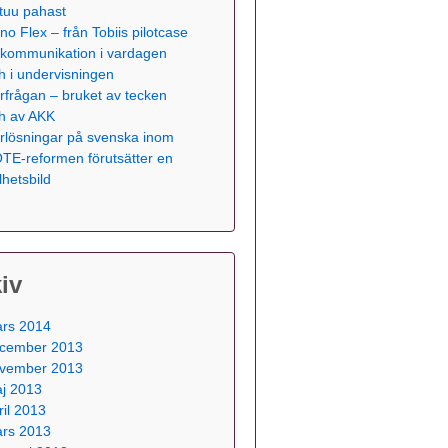
tuu pahast
no Flex – från Tobiis pilotcase
ll kommunikation i vardagen
h i undervisningen
rfrågan – bruket av tecken
h av AKK
rlösningar på svenska inom
TE-reformen förutsätter en
lhetsbild
iv
rs 2014
cember 2013
vember 2013
j 2013
ril 2013
rs 2013