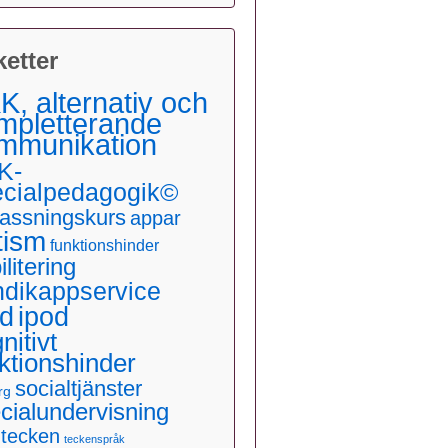
ketter
K, alternativ och
mpletterande
mmunikation
K-
ecialpedagogik©
assningskurs
appar
tism
funktionshinder
ilitering
ndikappservice
ad
ipod
nitivt
ktionshinder
socialtjänster
rg
cialundervisning
dtecken
teckenspråk