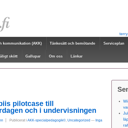
terr
h kommunikation (AKK)
Tänkesätt och bemötande
Serviceplan
åligt skött
Gallupar
Om oss
Länkar
Se
Wi
is pilotcase till
va
rdagen och i undervisningen
Ju
lä
hn
Publicerat i
AKK-specialpedagogik©
,
Uncategorized
—
Inga
ra