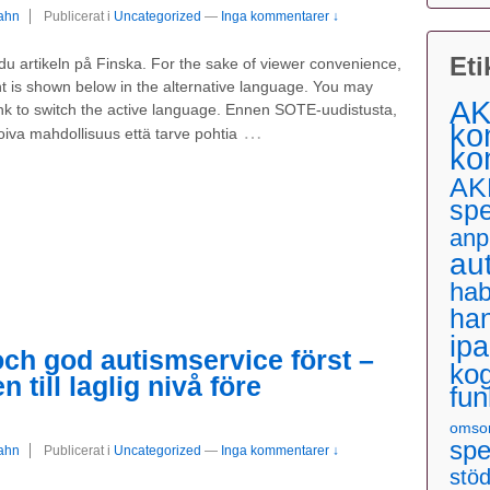
rahn
Publicerat i
Uncategorized
—
Inga kommentarer ↓
Eti
 du artikeln på Finska. For the sake of viewer convenience,
t is shown below in the alternative language. You may
AK
link to switch the active language. Ennen SOTE-uudistusta,
ko
…
 oiva mahdollisuus että tarve pohtia
ko
AK
sp
anp
au
hab
ha
ip
 och god autismservice först –
kog
till laglig nivå före
fun
omso
spe
rahn
Publicerat i
Uncategorized
—
Inga kommentarer ↓
stö