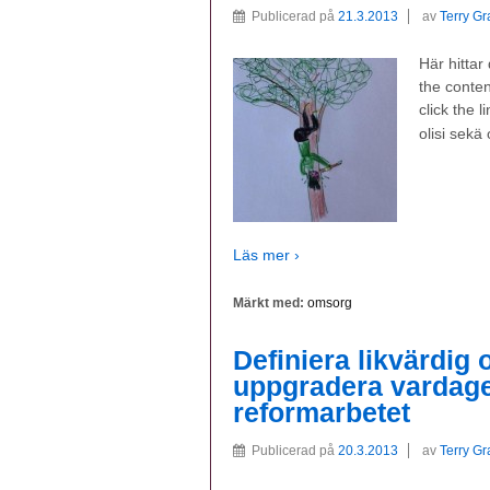
Publicerad på
21.3.2013
av
Terry G
Här hittar
the conten
click the 
olisi sekä
Läs mer ›
Märkt med:
omsorg
Definiera likvärdig
uppgradera vardagen 
reformarbetet
Publicerad på
20.3.2013
av
Terry G