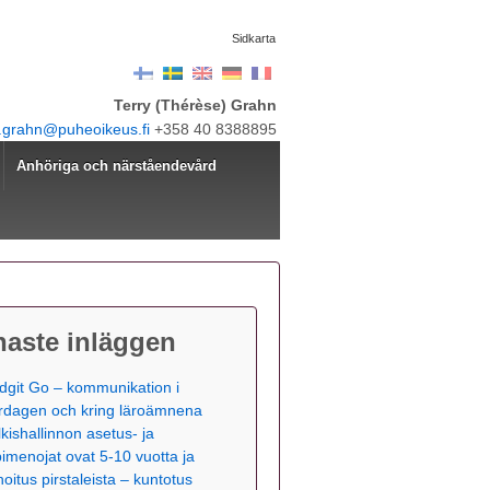
Sidkarta
Terry (Thérèse) Grahn
y.grahn@puheoikeus.fi
+358 40 8388895
Anhöriga och närståendevård
naste inläggen
dgit Go – kommunikation i
rdagen och kring läroämnena
lkishallinnon asetus- ja
pimenojat ovat 5-10 vuotta ja
hoitus pirstaleista – kuntotus