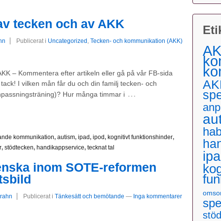
 av tecken och av AKK
Eti
hn
Publicerat i
Uncategorized
,
Tecken- och kommunikation (AKK)
AK
ko
ko
AKK – Kommentera efter artikeln eller gå på vår FB-sida
AK
tack! I vilken mån får du och din familj tecken- och
sp
…
passningsträning)? Hur många timmar i
anp
au
hab
erande kommunikation
,
autism
,
ipad
,
ipod
,
kognitivt funktionshinder
,
ha
r
,
stödtecken
,
handikappservice
,
tecknat tal
ip
venska inom SOTE-reformen
kog
fun
tsbild
omso
Grahn
Publicerat i
Tänkesätt och bemötande
—
Inga kommentarer
spe
stö