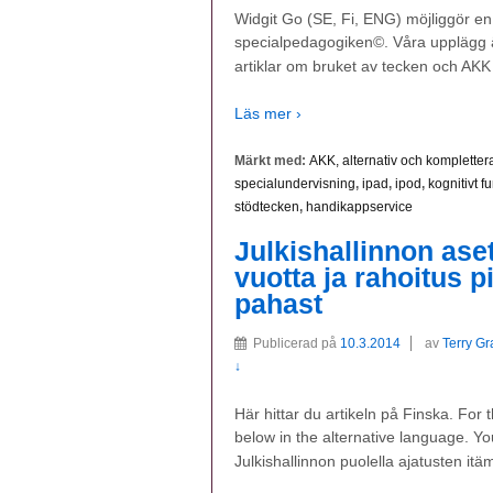
Widgit Go (SE, Fi, ENG) möjliggör e
specialpedagogiken©. Våra upplägg är
artiklar om bruket av tecken och AKK
Läs mer ›
Märkt med:
AKK, alternativ och komplett
specialundervisning
,
ipad
,
ipod
,
kognitivt f
stödtecken
,
handikappservice
Julkishallinnon aset
vuotta ja rahoitus p
pahast
Publicerad på
10.3.2014
av
Terry G
↓
Här hittar du artikeln på Finska. For
below in the alternative language. You
Julkishallinnon puolella ajatusten itä