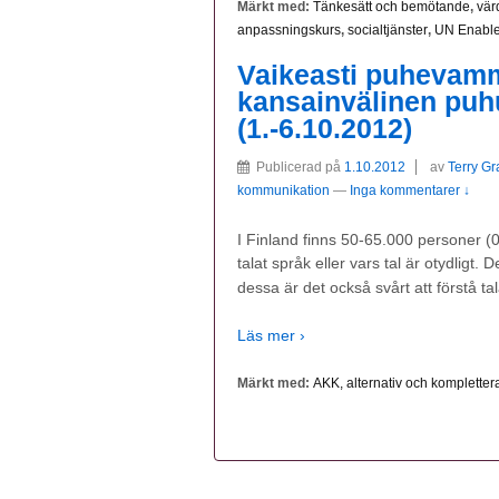
Märkt med:
Tänkesätt och bemötande
,
vär
anpassningskurs
,
socialtjänster
,
UN Enabl
Vaikeasti puhevamm
kansainvälinen puh
(1.-6.10.2012)
Publicerad på
1.10.2012
av
Terry G
kommunikation
—
Inga kommentarer ↓
I Finland finns 50-65.000 personer (
talat språk eller vars tal är otydligt.
dessa är det också svårt att förstå tal
Läs mer ›
Märkt med:
AKK, alternativ och komplett