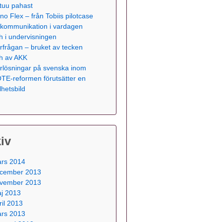
tuu pahast
no Flex – från Tobiis pilotcase
ll kommunikation i vardagen
h i undervisningen
rfrågan – bruket av tecken
h av AKK
rlösningar på svenska inom
TE-reformen förutsätter en
lhetsbild
iv
rs 2014
cember 2013
vember 2013
j 2013
ril 2013
rs 2013