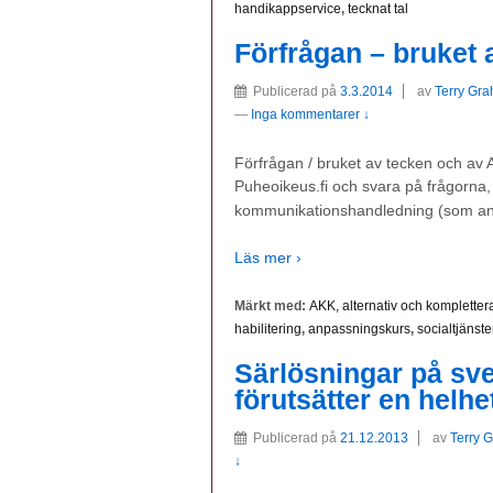
handikappservice
,
tecknat tal
Förfrågan – bruket
Publicerad på
3.3.2014
av
Terry Gra
—
Inga kommentarer ↓
Förfrågan / bruket av tecken och av 
Puheoikeus.fi och svara på frågorna, 
kommunikationshandledning (som an
Läs mer ›
Märkt med:
AKK, alternativ och komplett
habilitering
,
anpassningskurs
,
socialtjänste
Särlösningar på s
förutsätter en helhe
Publicerad på
21.12.2013
av
Terry 
↓