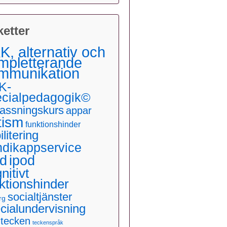
ketter
K, alternativ och
mpletterande
mmunikation
K-
ecialpedagogik©
assningskurs
appar
tism
funktionshinder
ilitering
ndikappservice
ad
ipod
nitivt
ktionshinder
socialtjänster
rg
cialundervisning
dtecken
teckenspråk