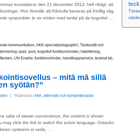
teck
man konstaterar den 21 december 2013, helt riktigt, att
Tänke
ningar. Hon föreslår att Kårkulla bevaras på frivillig väg.
…
värde
de synpunkter är av nöden med tanke på de kognitivt
erande kommunikation
,
AKK-specialpedagogik©
,
Tänkesätt och
dervisning
,
ipad
,
ipod
,
kognitivt funktionshinder
,
habilitering
,
dtecken
,
UN Enable
,
funktionshinder
,
handikappservice
,
tecknat tal
,
intisovellus – mitä mä sillä
hen syötän?”
Grahn
Publicerat i
AKK, alternativ och kompletterande
 the sake of viewer convenience, the content is shown
u may click the link to switch the active language. Ostanko
…
lkinen systeemi ei vedä,