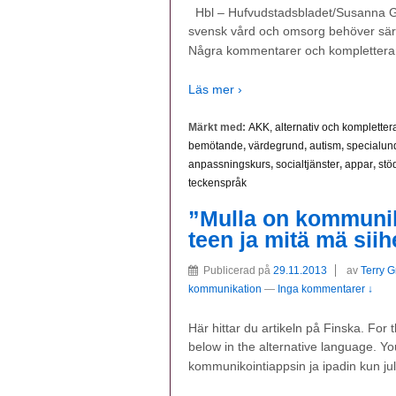
Hbl – Hufvudstadsbladet/Susanna Gin
svensk vård och omsorg behöver särlös
Några kommentarer och kompletteran
Läs mer ›
Märkt med:
AKK, alternativ och komplett
bemötande
,
värdegrund
,
autism
,
specialun
anpassningskurs
,
socialtjänster
,
appar
,
stö
teckenspråk
”Mulla on kommuniko
teen ja mitä mä sii
Publicerad på
29.11.2013
av
Terry 
kommunikation
—
Inga kommentarer ↓
Här hittar du artikeln på Finska. For
below in the alternative language. Yo
kommunikointiappsin ja ipadin kun ju