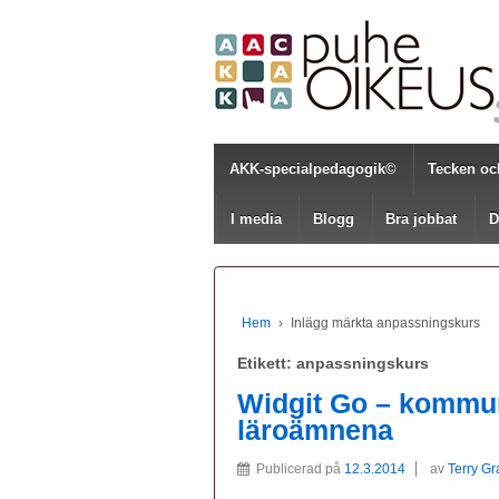
AKK-specialpedagogik©
Tecken oc
I media
Blogg
Bra jobbat
D
Hem
›
Inlägg märkta anpassningskurs
Etikett:
anpassningskurs
Widgit Go – kommun
läroämnena
Publicerad på
12.3.2014
av
Terry G