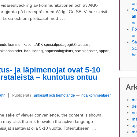
on
n vidareutveckling av kommunikationen och av AKK-
So
 gjorda på flera språk med Widgit Go SE. Vi har skrivit
ti
…
 i Lexia och om pilotcaset med
oc
Fö
oc
Sä
erande kommunikation
,
AKK-specialpedagogik©
,
autism
,
SO
unktionshinder
,
habilitering
,
anpassningskurs
,
socialtjänster
,
appar
,
he
us- ja läpimenojat ovat 5-10
irstaleista – kuntotus ontuu
Ark
rahn
Publicerat i
Tänkesätt och bemötande
—
Inga kommentarer
ma
de
no
 the sake of viewer convenience, the content is shown
ma
 may click the link to switch the active language.
ap
…
misajat saattavat olla 5-10 vuotta. Toteutukseen
ma