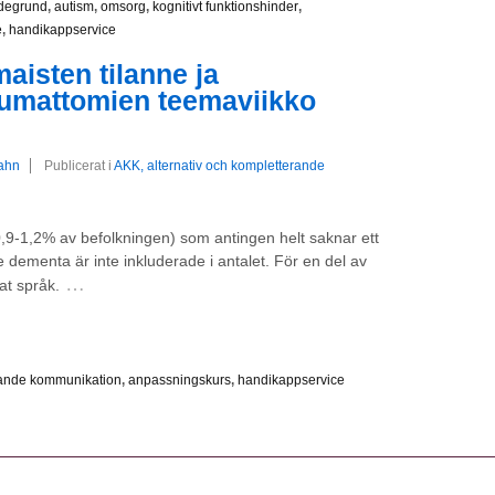
degrund
,
autism
,
omsorg
,
kognitivt funktionshinder
,
e
,
handikappservice
aisten tilanne ja
umattomien teemaviikko
rahn
Publicerat i
AKK, alternativ och kompletterande
0,9-1,2% av befolkningen) som antingen helt saknar ett
 De dementa är inte inkluderade i antalet. För en del av
…
at språk.
erande kommunikation
,
anpassningskurs
,
handikappservice