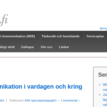
terr
h kommunikation (AKK)
Tänkesätt och bemötande
Serviceplan
åligt skött
Gallupar
Om oss
Länkar
Se
Wi
ikation i vardagen och kring
va
Ju
lä
rahn
Publicerat i
AKK-specialpedagogik©
—
1 kommentar ↓
ra