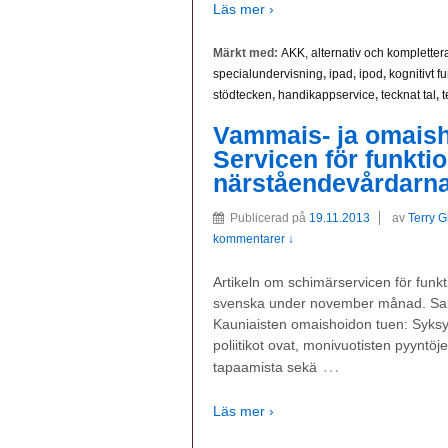
Läs mer ›
Märkt med:
AKK, alternativ och komplett
specialundervisning
,
ipad
,
ipod
,
kognitivt f
stödtecken
,
handikappservice
,
tecknat tal
,
t
Vammais- ja omaish
Servicen för funkti
närståendevårdarna
Publicerad på
19.11.2013
av
Terry 
kommentarer ↓
Artikeln om schimärservicen för funk
svenska under november månad. Sar
Kauniaisten omaishoidon tuen: Syksy
poliitikot ovat, monivuotisten pyyntöj
…
tapaamista sekä
Läs mer ›