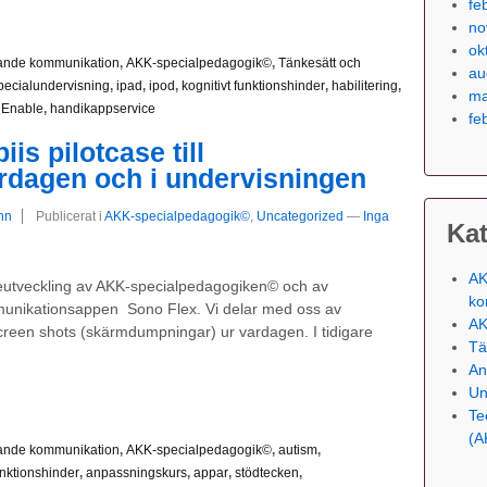
fe
no
ok
erande kommunikation
,
AKK-specialpedagogik©
,
Tänkesätt och
au
pecialundervisning
,
ipad
,
ipod
,
kognitivt funktionshinder
,
habilitering
,
ma
Enable
,
handikappservice
fe
is pilotcase till
rdagen och i undervisningen
hn
Publicerat i
AKK-specialpedagogik©
,
Uncategorized
—
Inga
Kat
AK
dareutveckling av AKK-specialpedagogiken© och av
ko
unikationsappen Sono Flex. Vi delar med oss av
AK
reen shots (skärmdumpningar) ur vardagen. I tidigare
Tä
An
Un
Te
(A
erande kommunikation
,
AKK-specialpedagogik©
,
autism
,
unktionshinder
,
anpassningskurs
,
appar
,
stödtecken
,