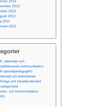
bruari 2013
vember 2012
tober 2012
gusti 2012
j 2012
bruari 2012
egorier
K, alternativ och
mpletterande kommunikation
K-specialpedagogik©
nkesätt och bemötande
höriga och närståendevård
categorized
cken- och kommunikation
KK)