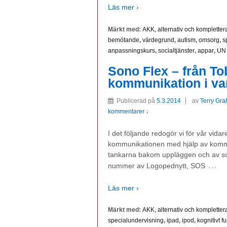
Läs mer ›
Märkt med:
AKK, alternativ och komplett
bemötande
,
värdegrund
,
autism
,
omsorg
,
s
anpassningskurs
,
socialtjänster
,
appar
,
UN 
Sono Flex – från Tobi
kommunikation i va
Publicerad på
5.3.2014
av
Terry Gra
kommentarer ↓
I det följande redogör vi för vår vi
kommunikationen med hjälp av komm
tankarna bakom uppläggen och av sc
…
nummer av Logopednytt, SOS
Läs mer ›
Märkt med:
AKK, alternativ och komplett
specialundervisning
,
ipad
,
ipod
,
kognitivt f