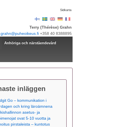
Sidkarta
Terry (Thérèse) Grahn
y.grahn@puheoikeus.fi
+358 40 8388895
Anhöriga och närståendevård
naste inläggen
dgit Go – kommunikation i
rdagen och kring läroämnena
lkishallinnon asetus- ja
pimenojat ovat 5-10 vuotta ja
hoitus pirstaleista – kuntotus