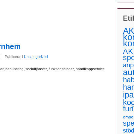
Eti
AK
ko
ko
rnhem
AK
sp
Publicerat i
Uncategorized
anp
der
,
habilitering
,
socialtjänster
,
funktionshinder
,
handikappservice
au
hab
ha
ip
kog
fun
omso
spe
stö