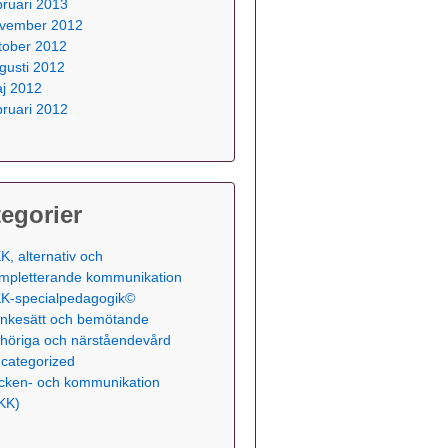
bruari 2013
vember 2012
tober 2012
gusti 2012
j 2012
bruari 2012
egorier
K, alternativ och
mpletterande kommunikation
K-specialpedagogik©
nkesätt och bemötande
höriga och närståendevård
categorized
cken- och kommunikation
KK)