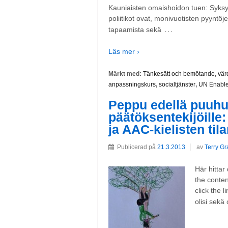
Kauniaisten omaishoidon tuen: Syksy
poliitikot ovat, monivuotisten pyyntöj
…
tapaamista sekä
Läs mer ›
Märkt med:
Tänkesätt och bemötande
,
vär
anpassningskurs
,
socialtjänster
,
UN Enabl
Peppu edellä puuhu
päätöksentekijöille
ja AAC-kielisten til
Publicerad på
21.3.2013
av
Terry G
Här hittar
the conten
click the 
olisi sekä