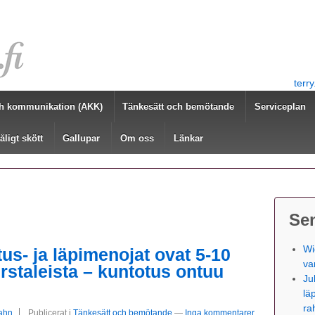
terr
h kommunikation (AKK)
Tänkesätt och bemötande
Serviceplan
åligt skött
Gallupar
Om oss
Länkar
Se
Wi
us- ja läpimenojat ovat 5-10
va
irstaleista – kuntotus ontuu
Ju
lä
ra
rahn
Publicerat i
Tänkesätt och bemötande
—
Inga kommentarer