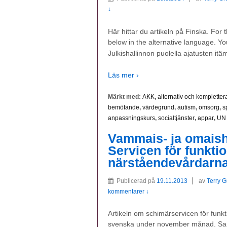
↓
Här hittar du artikeln på Finska. For
below in the alternative language. You
Julkishallinnon puolella ajatusten itä
Läs mer ›
Märkt med:
AKK, alternativ och komplett
bemötande
,
värdegrund
,
autism
,
omsorg
,
s
anpassningskurs
,
socialtjänster
,
appar
,
UN 
Vammais- ja omaish
Servicen för funkti
närståendevårdarna
Publicerad på
19.11.2013
av
Terry 
kommentarer ↓
Artikeln om schimärservicen för funk
svenska under november månad. Sar