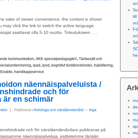
on
So
ti
 the sake of viewer convenience, the content is shown
oc
 may click the link to switch the active language.
Fö
…
misajat saattavat olla 5-10 vuotta. Toteutukseen
oc
Sä
SO
he
erande kommunikation
,
AKK-specialpedagogik©
,
Tänkesätt och
pecialundervisning
,
ipad
,
ipod
,
kognitivt funktionshinder
,
habilitering
,
Enable
,
handikappservice
oidon näennäispalveluista /
Ark
onshindrade och för
 är en schimär
ma
de
Grahn
Publicerat i
Anhöriga och närståendevård
—
Inga
no
ma
ap
tionshindrade och för närståendevårdare publiceras på
ma
jassamme näennäispalveluja, esittelemme tänään