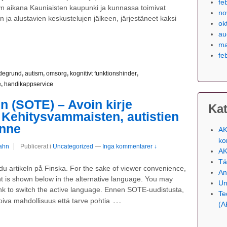
fe
n aikana Kauniaisten kaupunki ja kunnassa toimivat
no
en ja alustavien keskustelujen jälkeen, järjestäneet kaksi
ok
au
ma
fe
degrund
,
autism
,
omsorg
,
kognitivt funktionshinder
,
e
,
handikappservice
n (SOTE) – Avoin kirje
Kat
: Kehitysvammaisten, autistien
anne
AK
ko
rahn
Publicerat i
Uncategorized
—
Inga kommentarer ↓
AK
Tä
 du artikeln på Finska. For the sake of viewer convenience,
An
t is shown below in the alternative language. You may
Un
link to switch the active language. Ennen SOTE-uudistusta,
Te
…
 oiva mahdollisuus että tarve pohtia
(A