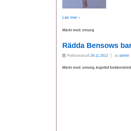
Läs mer ›
Märkt med:
omsorg
Rädda Bensows ba
Publicerad på
29.11.2012
av
admin
Märkt med:
omsorg
,
kognitivt funktionshin