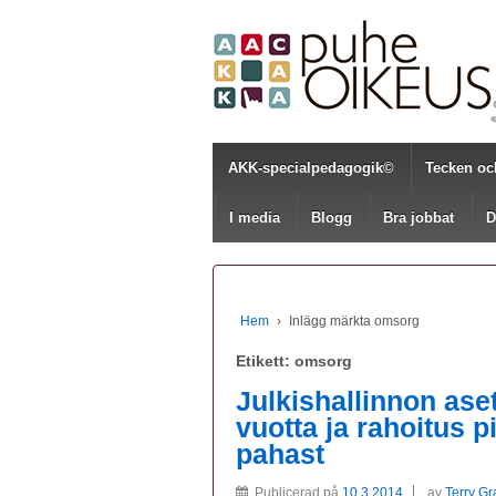
AKK-specialpedagogik©
Tecken oc
I media
Blogg
Bra jobbat
D
Hem
›
Inlägg märkta omsorg
Etikett:
omsorg
Julkishallinnon aset
vuotta ja rahoitus p
pahast
Publicerad på
10.3.2014
av
Terry G