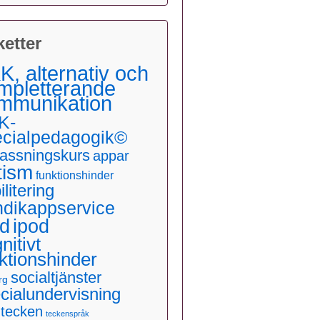
ketter
K, alternativ och
mpletterande
mmunikation
K-
ecialpedagogik©
assningskurs
appar
tism
funktionshinder
ilitering
ndikappservice
ad
ipod
nitivt
ktionshinder
socialtjänster
rg
cialundervisning
dtecken
teckenspråk