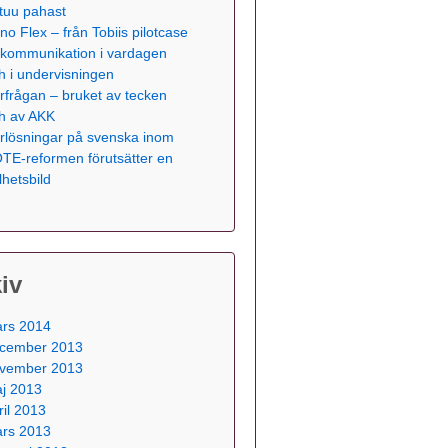
tuu pahast
no Flex – från Tobiis pilotcase
ll kommunikation i vardagen
h i undervisningen
rfrågan – bruket av tecken
h av AKK
rlösningar på svenska inom
TE-reformen förutsätter en
lhetsbild
iv
rs 2014
cember 2013
vember 2013
j 2013
ril 2013
rs 2013