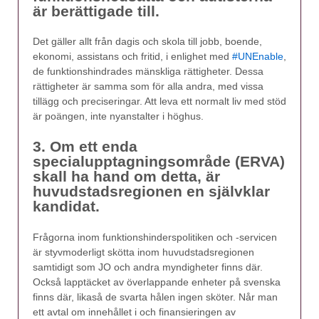
är berättigade till.
Det gäller allt från dagis och skola till jobb, boende,
ekonomi, assistans och fritid, i enlighet med
#UNEnable
,
de funktionshindrades mänskliga rättigheter. Dessa
rättigheter är samma som för alla andra, med vissa
tillägg och preciseringar. Att leva ett normalt liv med stöd
är poängen, inte nyanstalter i höghus.
3. Om ett enda
specialupptagningsområde (ERVA)
skall ha hand om detta, är
huvudstadsregionen en självklar
kandidat.
Frågorna inom funktionshinderspolitiken och -servicen
är styvmoderligt skötta inom huvudstadsregionen
samtidigt som JO och andra myndigheter finns där.
Också lapptäcket av överlappande enheter på svenska
finns där, likaså de svarta hålen ingen sköter. Når man
ett avtal om innehållet i och finansieringen av