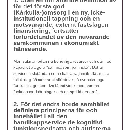
1. Utan en omfattande definition av
för det första god
(Kårkulla-)omsorg i en ny, icke-
institutionell tappning och en
motsvarande, externt fastslagen
finansiering, fortsätter
förfördelandet av den nuvarande
samkommunen i ekonomiskt
hänseende.
Man saknar redan nu behövliga resurser och därmed
kapacitet att göra ”samma som på finska”. Det är
servicen i slutändan som skall vara jämlik. Så är inte
fallet idag. Vi saknar skalfördelar på svenska pga
”unika” diagnoser, dvs få individer med samma
funktionsnedsättningar och en spridd geografi.
2. För det andra borde samhället
definiera principerna för och
innehållet i all den
handikappservice de kognitivt
funktionsnedsatta och autisterna