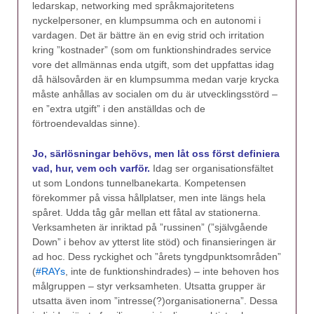
ledarskap, networking med språkmajoritetens
nyckelpersoner, en klumpsumma och en autonomi i
vardagen. Det är bättre än en evig strid och irritation
kring ”kostnader” (som om funktionshindrades service
vore det allmännas enda utgift, som det uppfattas idag
då hälsovården är en klumpsumma medan varje krycka
måste anhållas av socialen om du är utvecklingsstörd –
en ”extra utgift” i den anställdas och de
förtroendevaldas sinne).
Jo, särlösningar behövs, men låt oss först definiera
vad, hur, vem och varför.
Idag ser organisationsfältet
ut som Londons tunnelbanekarta. Kompetensen
förekommer på vissa hållplatser, men inte längs hela
spåret. Udda tåg går mellan ett fåtal av stationerna.
Verksamheten är inriktad på ”russinen” (”självgående
Down” i behov av ytterst lite stöd) och finansieringen är
ad hoc. Dess ryckighet och ”årets tyngdpunktsområden”
(
#RAYs
, inte de funktionshindrades) – inte behoven hos
målgruppen – styr verksamheten. Utsatta grupper är
utsatta även inom ”intresse(?)organisationerna”. Dessa