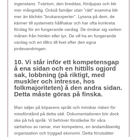
ingenstans. Tvärtom, den breddas, fördjupas och blir
mer mångsidig. Också familjer utan ”rätt” examina blir
mer än klichén ”brukarexperter”. Lyssna på dem, de
känner till systemets hållhakar och har ofta konkreta
förslag för en fungerande vardag. De önskar sig varken
månen från himlen eller lyx. De vill ha en fungerande
vardag och en tilltro till livet efter den egna
jordevandringen.
10. Vi står inför ett kompetensgap
å ena sidan och en hittills ogjord
sak, lobbning (på riktigt, med
muskler och intresse, hos
folkmajoriteten) å den andra sidan.
Detta måste göras på finska.
Man säljer på köparens språk och minskar risken för
missförstånd på detta sätt. Dokumentationen bör dock
ske på två språk. Vi behöver förståelse för våra
särbehov av ramar, mer kompetens, en ändamålsenlig
organisation och tryggad ekonomi. Detta förutsätter