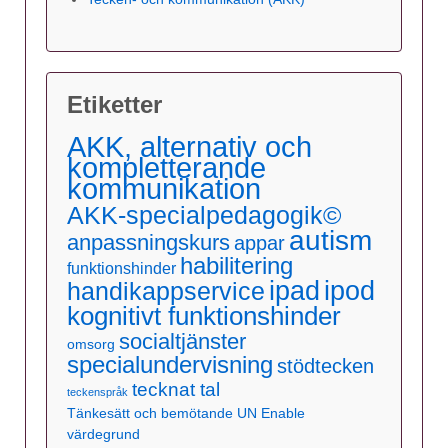
Etiketter
AKK, alternativ och
kompletterande
kommunikation
AKK-specialpedagogik©
autism
anpassningskurs
appar
habilitering
funktionshinder
ipad
ipod
handikappservice
kognitivt funktionshinder
socialtjänster
omsorg
specialundervisning
stödtecken
tecknat tal
teckenspråk
Tänkesätt och bemötande
UN Enable
värdegrund