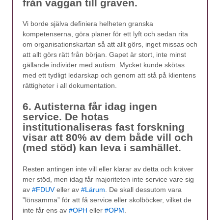
från vaggan till graven.
Vi borde själva definiera helheten granska
kompetenserna, göra planer för ett lyft och sedan rita
om organisationskartan så att allt görs, inget missas och
att allt görs rätt från början. Gapet är stort, inte minst
gällande individer med autism. Mycket kunde skötas
med ett tydligt ledarskap och genom att stå på klientens
rättigheter i all dokumentation.
6. Autisterna får idag ingen
service. De hotas
institutionaliseras fast forskning
visar att 80% av dem både vill och
(med stöd) kan leva i samhället.
Resten antingen inte vill eller klarar av detta och kräver
mer stöd, men idag får majoriteten inte service vare sig
av
#FDUV
eller av
#Lärum
. De skall dessutom vara
”lönsamma” för att få service eller skolböcker, vilket de
inte får ens av
#OPH
eller
#OPM
.