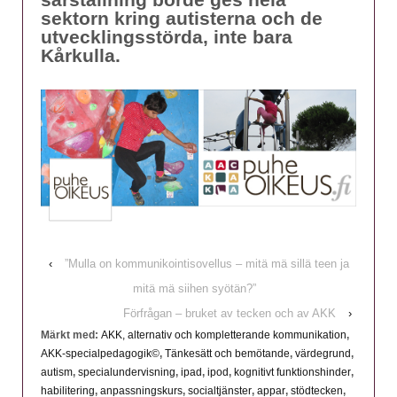
sektorn kring autisterna och de
utvecklingsstörda, inte bara
Kårkulla.
‹
”Mulla on kommunikointisovellus – mitä mä sillä teen ja
mitä mä siihen syötän?”
Förfrågan – bruket av tecken och av AKK
›
Märkt med:
AKK, alternativ och kompletterande kommunikation
,
AKK-specialpedagogik©
,
Tänkesätt och bemötande
,
värdegrund
,
autism
,
specialundervisning
,
ipad
,
ipod
,
kognitivt funktionshinder
,
habilitering
,
anpassningskurs
,
socialtjänster
,
appar
,
stödtecken
,