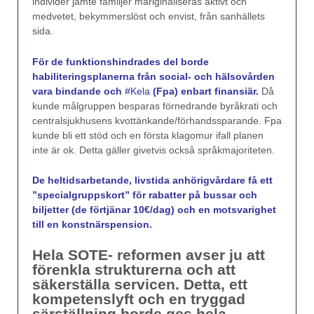
individer jämte familjer mariginaliseras aktivt och
medvetet, bekymmerslöst och envist, från sanhällets
sida.
För de funktionshindrades del borde
habiliteringsplanerna från social- och hälsovården
vara bindande och
#Kela
(Fpa) enbart finansiär.
Då
kunde målgruppen besparas förnedrande byråkrati och
centralsjukhusens kvottänkande/förhandssparande. Fpa
kunde bli ett stöd och en första klagomur ifall planen
inte är ok. Detta gäller givetvis också språkmajoriteten.
De heltidsarbetande, livstida anhörigvårdare få ett
”specialgruppskort” för rabatter på bussar och
biljetter (de förtjänar 10€/dag) och en motsvarighet
till en konstnärspension.
Hela SOTE- reformen avser ju att
förenkla strukturerna och att
säkerställa servicen. Detta, ett
kompetenslyft och en tryggad
särställning borde ges hela