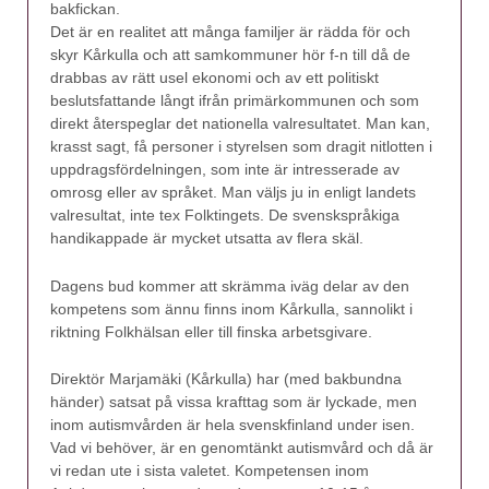
bakfickan.
Det är en realitet att många familjer är rädda för och
skyr Kårkulla och att samkommuner hör f-n till då de
drabbas av rätt usel ekonomi och av ett politiskt
beslutsfattande långt ifrån primärkommunen och som
direkt återspeglar det nationella valresultatet. Man kan,
krasst sagt, få personer i styrelsen som dragit nitlotten i
uppdragsfördelningen, som inte är intresserade av
omrosg eller av språket. Man väljs ju in enligt landets
valresultat, inte tex Folktingets. De svenskspråkiga
handikappade är mycket utsatta av flera skäl.
Dagens bud kommer att skrämma iväg delar av den
kompetens som ännu finns inom Kårkulla, sannolikt i
riktning Folkhälsan eller till finska arbetsgivare.
Direktör Marjamäki (Kårkulla) har (med bakbundna
händer) satsat på vissa krafttag som är lyckade, men
inom autismvården är hela svenskfinland under isen.
Vad vi behöver, är en genomtänkt autismvård och då är
vi redan ute i sista valetet. Kompetensen inom