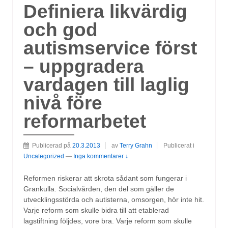
Definiera likvärdig
och god
autismservice först
– uppgradera
vardagen till laglig
nivå före
reformarbetet
Publicerad på
20.3.2013
av
Terry Grahn
Publicerat i
Uncategorized
—
Inga kommentarer ↓
Reformen riskerar att skrota sådant som fungerar i
Grankulla. Socialvården, den del som gäller de
utvecklingsstörda och autisterna, omsorgen, hör inte hit.
Varje reform som skulle bidra till att etablerad
lagstiftning följdes, vore bra. Varje reform som skulle