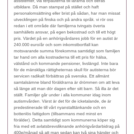
assistenter, via terpauterna till lärarna och deras
utbildare. Då man stampat på stället och haft
personalomsättning eller brist på sådan, har man missat
utvecklingen på finska och på andra språk. vi rör oss
redan i ett område där familjerna tvingats överta
samhällets ansvar, på egen bekostnad och till ett högt
pris. Värdet på en anhörigvårdares jobb för en autist är
240.000 euro/år och som inkomstbortfall kan
motsvarande summa förekomma samtidigt som familjen
tar hand om alla kostnaderna till ett pris för hälsa,
välstånd och kommande pensioner, livslängd. Inte bara
för de mänskliga rättigheternas skull för autisterna bör
servicen radikalt förbättras på svenska. Ett allmänt
samtalsämne bland föräldrarna är drömmen om att leva
så länge att man dör dagen efter sitt barn. Så illa är det
ställt. Familjer går under i alla kommuner idag inom
autismvården. Värst är det för de icketalande, de är
predestinerade till vårt nyanstalttänkande och en
bottenlös fattigdom (tillsammans med minst en
förälder). Detta samtidigt som kommunerna köper sig
fria med ett avlatsbrevsliknande anhörigvårdarbidrag på
400e/månad så att man sedan kan två sina händer och