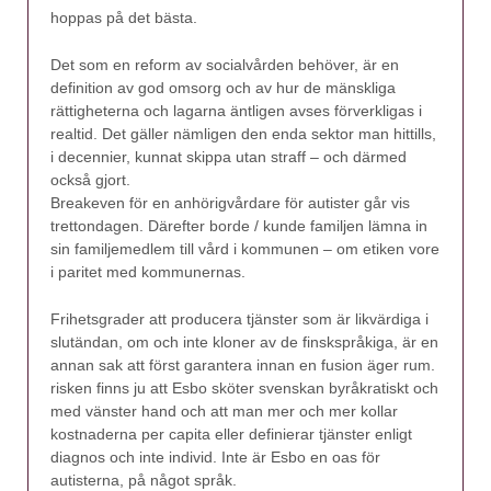
hoppas på det bästa.
Det som en reform av socialvården behöver, är en
definition av god omsorg och av hur de mänskliga
rättigheterna och lagarna äntligen avses förverkligas i
realtid. Det gäller nämligen den enda sektor man hittills,
i decennier, kunnat skippa utan straff – och därmed
också gjort.
Breakeven för en anhörigvårdare för autister går vis
trettondagen. Därefter borde / kunde familjen lämna in
sin familjemedlem till vård i kommunen – om etiken vore
i paritet med kommunernas.
Frihetsgrader att producera tjänster som är likvärdiga i
slutändan, om och inte kloner av de finskspråkiga, är en
annan sak att först garantera innan en fusion äger rum.
risken finns ju att Esbo sköter svenskan byråkratiskt och
med vänster hand och att man mer och mer kollar
kostnaderna per capita eller definierar tjänster enligt
diagnos och inte individ. Inte är Esbo en oas för
autisterna, på något språk.