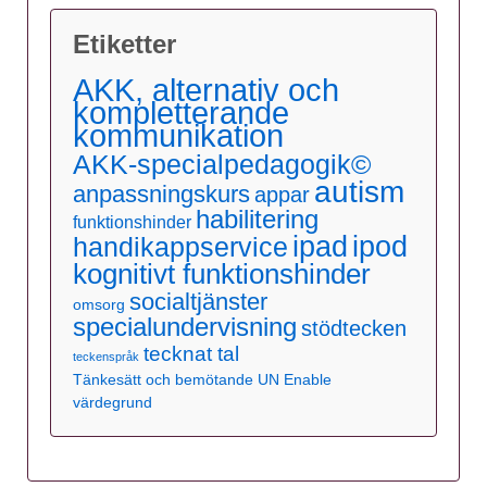
Etiketter
AKK, alternativ och
kompletterande
kommunikation
AKK-specialpedagogik©
autism
anpassningskurs
appar
habilitering
funktionshinder
ipad
ipod
handikappservice
kognitivt funktionshinder
socialtjänster
omsorg
specialundervisning
stödtecken
tecknat tal
teckenspråk
Tänkesätt och bemötande
UN Enable
värdegrund