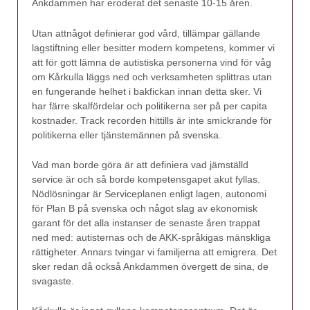
Ankdammen har eroderat det senaste 10-15 åren.
Utan attnågot definierar god vård, tillämpar gällande
lagstiftning eller besitter modern kompetens, kommer vi
att för gott lämna de autistiska personerna vind för våg
om Kårkulla läggs ned och verksamheten splittras utan
en fungerande helhet i bakfickan innan detta sker. Vi
har färre skalfördelar och politikerna ser på per capita
kostnader. Track recorden hittills är inte smickrande för
politikerna eller tjänstemännen på svenska.
Vad man borde göra är att definiera vad jämställd
service är och så borde kompetensgapet akut fyllas.
Nödlösningar är Serviceplanen enligt lagen, autonomi
för Plan B på svenska och något slag av ekonomisk
garant för det alla instanser de senaste åren trappat
ned med: autisternas och de AKK-språkigas mänskliga
rättigheter. Annars tvingar vi familjerna att emigrera. Det
sker redan då också Ankdammen övergett de sina, de
svagaste.