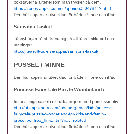
bokstäverna allteftersom man trycker på dem.
https://itunes.apple.com/se/app/id608047841?mt=8
Den här appen är utvecklad för både iPhone och iPad.
Samsons Läskul
”läsnybörjaren” att träna sig på att läsa enkla ord och
meningar.
http://jiteasoftware.se/appar/samsons-laskul/
PUSSEL / MINNE
Den här appen är utvecklad för både iPhone och iPad.
Princess Fairy Tale Puzzle Wonderland /
Inpassningspussel i nio olika miljöer med princessmotiv.
http://pt.appszoom.com/iphone-games/kids/princess-
fairy-tale-puzzle-wonderland-for-kids-and-family-
preschool-free_fhfiw.html?nav=related
Den här appen är utvecklad för både iPhone och iPad.