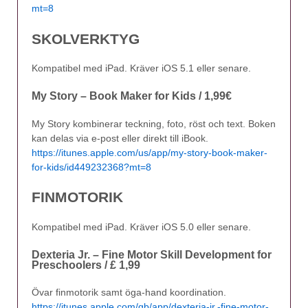
mt=8
SKOLVERKTYG
Kompatibel med iPad. Kräver iOS 5.1 eller senare.
My Story – Book Maker for Kids / 1,99€
My Story kombinerar teckning, foto, röst och text. Boken
kan delas via e-post eller direkt till iBook.
https://itunes.apple.com/us/app/my-story-book-maker-
for-kids/id449232368?mt=8
FINMOTORIK
Kompatibel med iPad. Kräver iOS 5.0 eller senare.
Dexteria Jr. – Fine Motor Skill Development for
Preschoolers / £ 1,99
Övar finmotorik samt öga-hand koordination.
https://itunes.apple.com/gb/app/dexteria-jr.-fine-motor-