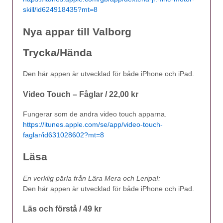
skill/id624918435?mt=8
Nya appar till Valborg
Trycka/Hända
Den här appen är utvecklad för både iPhone och iPad.
Video Touch – Fåglar / 22,00 kr
Fungerar som de andra video touch apparna.
https://itunes.apple.com/se/app/video-touch-
faglar/id631028602?mt=8
Läsa
En verklig pärla från Lära Mera och Leripa!:
Den här appen är utvecklad för både iPhone och iPad.
Läs och förstå / 49 kr