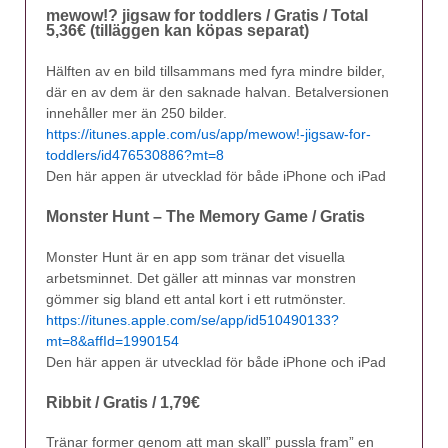
mewow!? jigsaw for toddlers / Gratis / Total
5,36€ (tilläggen kan köpas separat)
Hälften av en bild tillsammans med fyra mindre bilder,
där en av dem är den saknade halvan. Betalversionen
innehåller mer än 250 bilder.
https://itunes.apple.com/us/app/mewow!-jigsaw-for-
toddlers/id476530886?mt=8
Den här appen är utvecklad för både iPhone och iPad
Monster Hunt – The Memory Game / Gratis
Monster Hunt är en app som tränar det visuella
arbetsminnet. Det gäller att minnas var monstren
gömmer sig bland ett antal kort i ett rutmönster.
https://itunes.apple.com/se/app/id510490133?
mt=8&affId=1990154
Den här appen är utvecklad för både iPhone och iPad
Ribbit / Gratis / 1,79€
Tränar former genom att man skall” pussla fram” en