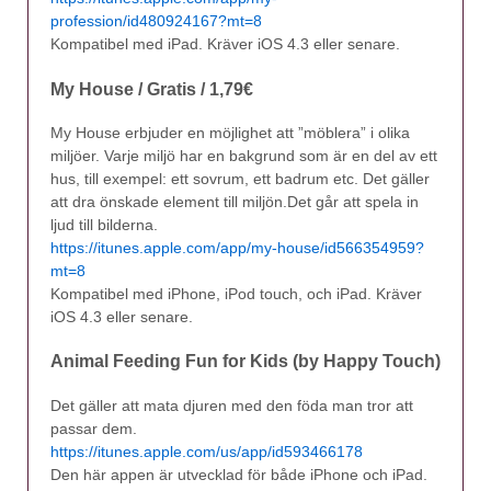
profession/id480924167?mt=8
Kompatibel med iPad. Kräver iOS 4.3 eller senare.
My House / Gratis / 1,79€
My House erbjuder en möjlighet att ”möblera” i olika
miljöer. Varje miljö har en bakgrund som är en del av ett
hus, till exempel: ett sovrum, ett badrum etc. Det gäller
att dra önskade element till miljön.Det går att spela in
ljud till bilderna.
https://itunes.apple.com/app/my-house/id566354959?
mt=8
Kompatibel med iPhone, iPod touch, och iPad. Kräver
iOS 4.3 eller senare.
Animal Feeding Fun for Kids (by Happy Touch)
Det gäller att mata djuren med den föda man tror att
passar dem.
https://itunes.apple.com/us/app/id593466178
Den här appen är utvecklad för både iPhone och iPad.