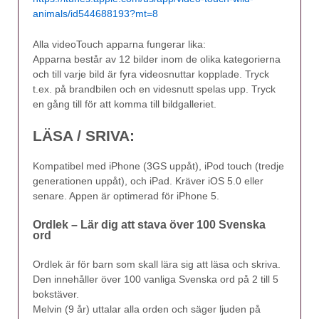
animals/id544688193?mt=8
Alla videoTouch apparna fungerar lika:
Apparna består av 12 bilder inom de olika kategorierna
och till varje bild är fyra videosnuttar kopplade. Tryck
t.ex. på brandbilen och en videsnutt spelas upp. Tryck
en gång till för att komma till bildgalleriet.
LÄSA / SRIVA:
Kompatibel med iPhone (3GS uppåt), iPod touch (tredje
generationen uppåt), och iPad. Kräver iOS 5.0 eller
senare. Appen är optimerad för iPhone 5.
Ordlek – Lär dig att stava över 100 Svenska
ord
Ordlek är för barn som skall lära sig att läsa och skriva.
Den innehåller över 100 vanliga Svenska ord på 2 till 5
bokstäver.
Melvin (9 år) uttalar alla orden och säger ljuden på