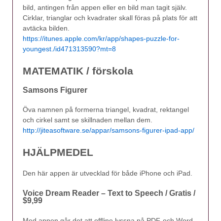
bild, antingen från appen eller en bild man tagit själv.
Cirklar, trianglar och kvadrater skall föras på plats för att
avtäcka bilden.
https://itunes.apple.com/kr/app/shapes-puzzle-for-
youngest./id471313590?mt=8
MATEMATIK / förskola
Samsons Figurer
Öva namnen på formerna triangel, kvadrat, rektangel
och cirkel samt se skillnaden mellan dem.
http://jiteasoftware.se/appar/samsons-figurer-ipad-app/
HJÄLPMEDEL
Den här appen är utvecklad för både iPhone och iPad.
Voice Dream Reader – Text to Speech / Gratis /
$9,99
Med appen går det att offline lyssna på PDF-och Word-