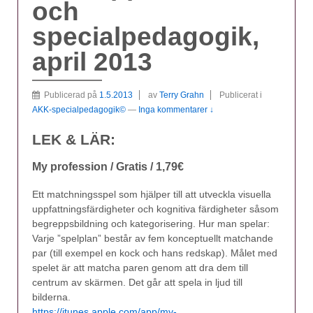
och
specialpedagogik,
april 2013
Publicerad på
1.5.2013
av
Terry Grahn
Publicerat i
AKK-specialpedagogik©
—
Inga kommentarer ↓
LEK & LÄR:
My profession / Gratis / 1,79€
Ett matchningsspel som hjälper till att utveckla visuella
uppfattningsfärdigheter och kognitiva färdigheter såsom
begreppsbildning och kategorisering. Hur man spelar:
Varje ”spelplan” består av fem konceptuellt matchande
par (till exempel en kock och hans redskap). Målet med
spelet är att matcha paren genom att dra dem till
centrum av skärmen. Det går att spela in ljud till
bilderna.
https://itunes.apple.com/app/my-