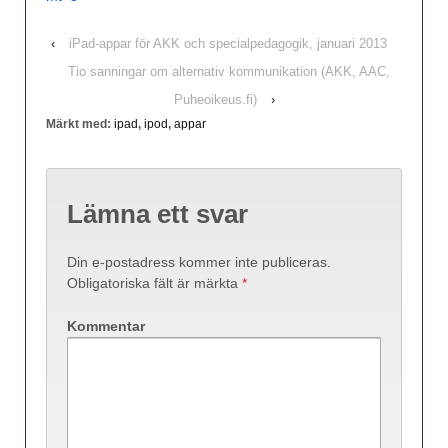
‹
iPad-appar för AKK och specialpedagogik, januari 2013
Tio sanningar om alternativ kommunikation (AKK, AAC,
Puheoikeus.fi)
›
Märkt med:
ipad
,
ipod
,
appar
Lämna ett svar
Din e-postadress kommer inte publiceras.
Obligatoriska fält är märkta
*
Kommentar