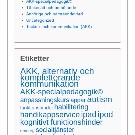
AKK-specialpedagogik©
Tänkesätt och bemötande
Anhöriga och närståendevård
Uncategorized
Tecken- och kommunikation (AKK)
Etiketter
AKK, alternativ och
kompletterande
kommunikation
AKK-specialpedagogik©
autism
anpassningskurs
appar
habilitering
funktionshinder
ipad
ipod
handikappservice
kognitivt funktionshinder
socialtjänster
omsorg