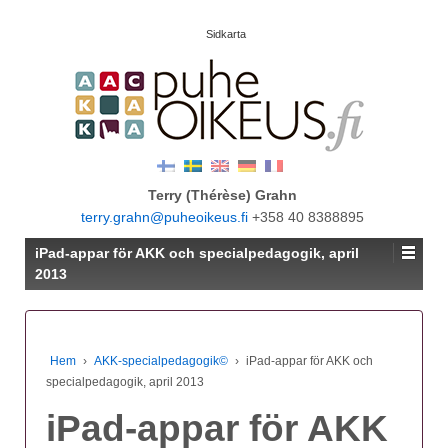
Sidkarta
Terry (Thérèse) Grahn
terry.grahn@puheoikeus.fi
+358 40 8388895
iPad-appar för AKK och specialpedagogik, april
2013
Hem
›
AKK-specialpedagogik©
›
iPad-appar för AKK och
specialpedagogik, april 2013
iPad-appar för AKK