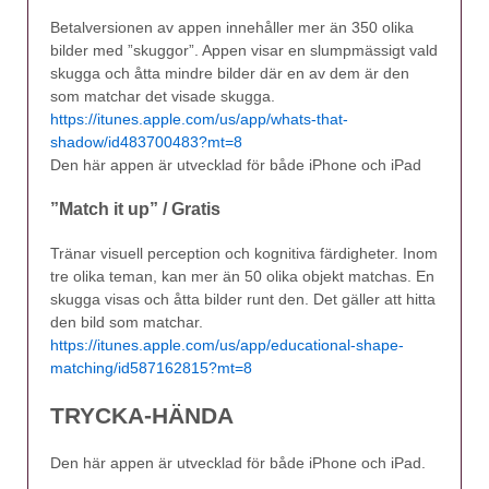
Betalversionen av appen innehåller mer än 350 olika
bilder med ”skuggor”. Appen visar en slumpmässigt vald
skugga och åtta mindre bilder där en av dem är den
som matchar det visade skugga.
https://itunes.apple.com/us/app/whats-that-
shadow/id483700483?mt=8
Den här appen är utvecklad för både iPhone och iPad
”Match it up” / Gratis
Tränar visuell perception och kognitiva färdigheter. Inom
tre olika teman, kan mer än 50 olika objekt matchas. En
skugga visas och åtta bilder runt den. Det gäller att hitta
den bild som matchar.
https://itunes.apple.com/us/app/educational-shape-
matching/id587162815?mt=8
TRYCKA-HÄNDA
Den här appen är utvecklad för både iPhone och iPad.