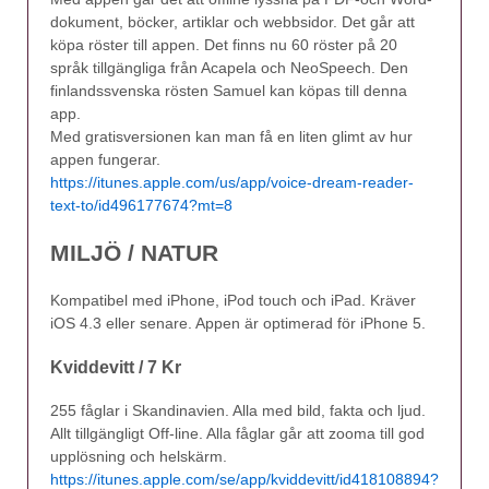
dokument, böcker, artiklar och webbsidor. Det går att
köpa röster till appen. Det finns nu 60 röster på 20
språk tillgängliga från Acapela och NeoSpeech. Den
finlandssvenska rösten Samuel kan köpas till denna
app.
Med gratisversionen kan man få en liten glimt av hur
appen fungerar.
https://itunes.apple.com/us/app/voice-dream-reader-
text-to/id496177674?mt=8
MILJÖ / NATUR
Kompatibel med iPhone, iPod touch och iPad. Kräver
iOS 4.3 eller senare. Appen är optimerad för iPhone 5.
Kviddevitt / 7 Kr
255 fåglar i Skandinavien. Alla med bild, fakta och ljud.
Allt tillgängligt Off-line. Alla fåglar går att zooma till god
upplösning och helskärm.
https://itunes.apple.com/se/app/kviddevitt/id418108894?