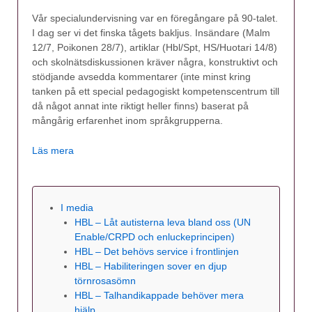
Vår specialundervisning var en föregångare på 90-talet.
I dag ser vi det finska tågets bakljus. Insändare (Malm
12/7, Poikonen 28/7), artiklar (Hbl/Spt, HS/Huotari 14/8)
och skolnätsdiskussionen kräver några, konstruktivt och
stödjande avsedda kommentarer (inte minst kring
tanken på ett special pedagogiskt kompetenscentrum till
då något annat inte riktigt heller finns) baserat på
mångårig erfarenhet inom språkgrupperna.
Läs mera
I media
HBL – Låt autisterna leva bland oss (UN
Enable/CRPD och enluckeprincipen)
HBL – Det behövs service i frontlinjen
HBL – Habiliteringen sover en djup
törnrosasömn
HBL – Talhandikappade behöver mera
hjälp