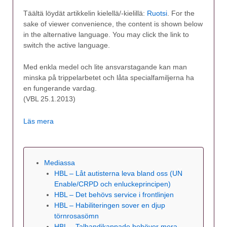
Täältä löydät artikkelin kielellä/-kielillä:
Ruotsi
. For the
sake of viewer convenience, the content is shown below
in the alternative language. You may click the link to
switch the active language.
Med enkla medel och lite ansvarstagande kan man
minska på trippelarbetet och låta specialfamiljerna ha
en fungerande vardag.
(VBL 25.1.2013)
Läs mera
Mediassa
HBL – Låt autisterna leva bland oss (UN
Enable/CRPD och enluckeprincipen)
HBL – Det behövs service i frontlinjen
HBL – Habiliteringen sover en djup
törnrosasömn
HBL – Talhandikappade behöver mera