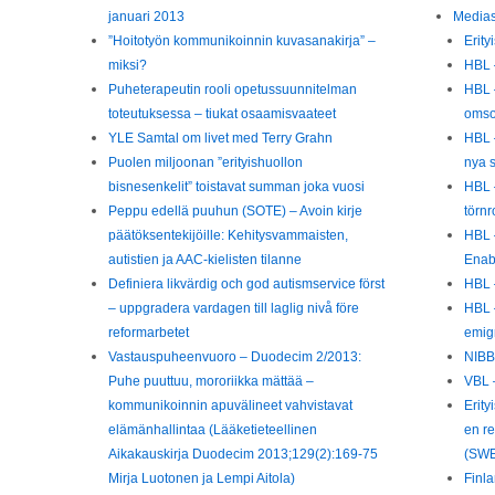
januari 2013
Media
”Hoitotyön kommunikoinnin kuvasanakirja” –
Erit
miksi?
HBL –
Puheterapeutin rooli opetussuunnitelman
HBL 
toteutuksessa – tiukat osaamisvaateet
omso
YLE Samtal om livet med Terry Grahn
HBL 
Puolen miljoonan ”erityishuollon
nya s
bisnesenkelit” toistavat summan joka vuosi
HBL 
Peppu edellä puuhun (SOTE) – Avoin kirje
törn
päätöksentekijöille: Kehitysvammaisten,
HBL –
autistien ja AAC-kielisten tilanne
Enab
Definiera likvärdig och god autismservice först
HBL 
– uppgradera vardagen till laglig nivå före
HBL –
reformarbetet
emig
Vastauspuheenvuoro – Duodecim 2/2013:
NIBB
Puhe puuttuu, mororiikka mättää –
VBL 
kommunikoinnin apuvälineet vahvistavat
Erity
elämänhallintaa (Lääketieteellinen
en r
Aikakauskirja Duodecim 2013;129(2):169-75
(SWE
Mirja Luotonen ja Lempi Aitola)
Finl