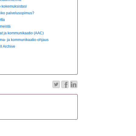
o kokemuksistasi
iiko palvelusopimus?
tta
 meistä
mat ja kommunikaatio (AAC)
toma- ja kommunikaatio-ohjaus
ll Archive