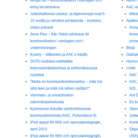
Widgit Go – kommunikation i vardagen och
Hyvin 
kring läroämnena
AAC-er
Julkishallinnon asetus- ja läpimenojat ovat 5-
Miks
10 vuotta ja rahoitus pirstaleista – kuntotus
Ajattel
ontuu pahasti
Arvop
Sono Flex – från Tobiis pilotcase till
ihmi
kommunikation i vardagen och i
pros
undervisningen
Blogi
Kysely – viittomien ja AAC:n käyttö
Gallupi
SOTE-uudistus edellyttää
Huonos
kokonaisnäkökulmaa ja erillisratkausuja
Linkit
ruotsiksi
AAC 
”Mulla on kommunikointisovellus – mitä mä
AAC,
sillä teen ja mitä mä siihen syötän?”
NZL,
Vammais- ja omaishoidon
Auf 
näennäispalveluista
En fr
Kymmenen totuutta vaihtoehtoisesta
Järje
kommunikoinnista (AAC, Puheoikeus.fi)
Julka
iPad-appar för AKK och specialpedagogik,
Kunt
april 2013
Orga
iPad-appar för AKK och specialpedagogik,
USA