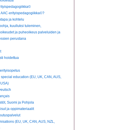
hoidettua
ityispedagogiikka©
i AAC-erityispedagogiikka©?
utapa ja kohtelu
ohja, kuulluksi tuleminen,
soikeudet ja puheoikeus palveluiden ja
essien perustana
t
ti hoidettua
erityisopetus
 special education (EU, UK, CAN, AUS,
 USA)
Deutsch
ançais
stöt, Suomi ja Pohjola
isut ja oppimateriaalit
outuspalvelut
nisations (EU, UK, CAN, AUS, NZL,
)