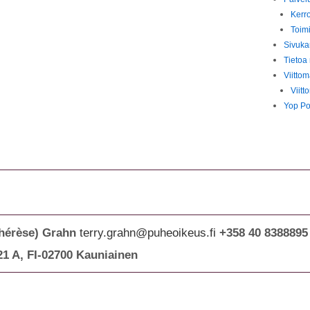
Kerr
Toim
Sivukar
Tietoa
Viitto
Viit
Yop Po
Thérèse) Grahn
terry.grahn@puheoikeus.fi
+358 40 8388895
21 A, FI-02700 Kauniainen