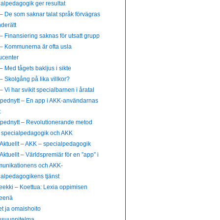
alpedagogik ger resultat
– De som saknar talat språk förvägras
nderätt
 Finansiering saknas för utsatt grupp
– Kommunerna är ofta usla
ucenter
 Med tågets bakljus i sikte
 Skolgång på lika villkor?
 Vi har svikit specialbarnen i åratal
pednytt – En app i AKK-användarnas
t
pednytt – Revolutionerande metod
 specialpedagogik och AKK
Aktuellt – AKK – specialpedagogik
ktuellt – Världspremiär för en ”app” i
unikationens och AKK-
ialpedagogikens tjänst
eekki – Koettua: Lexia oppimisen
neenä
t ja omaishoito
usuunnitelma