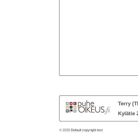
Terry (
Kylätie 
© 2026
Default copyright text