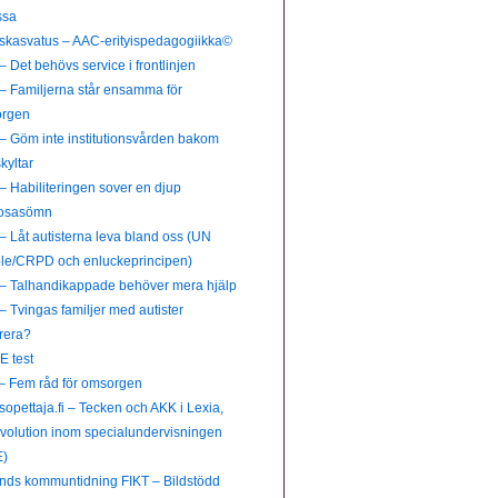
ssa
yiskasvatus – AAC-erityispedagogiikka©
 Det behövs service i frontlinjen
– Familjerna står ensamma för
rgen
– Göm inte institutionsvården bakom
kyltar
– Habiliteringen sover en djup
rosasömn
 Låt autisterna leva bland oss (UN
le/CRPD och enluckeprincipen)
– Talhandikappade behöver mera hjälp
 Tvingas familjer med autister
rera?
E test
– Fem råd för omsorgen
isopettaja.fi – Tecken och AKK i Lexia,
evolution inom specialundervisningen
)
ands kommuntidning FIKT – Bildstödd