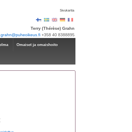
Sivukartta
Terry (Thérèse) Grahn
y.grahn@puheoikeus.fi
+358 40 8388895
telma
Omaiset ja omaishoito
t