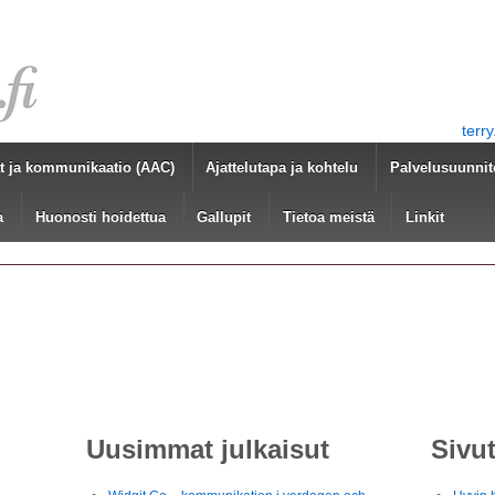
terr
at ja kommunikaatio (AAC)
Ajattelutapa ja kohtelu
Palvelusuunni
a
Huonosti hoidettua
Gallupit
Tietoa meistä
Linkit
Uusimmat julkaisut
Sivu