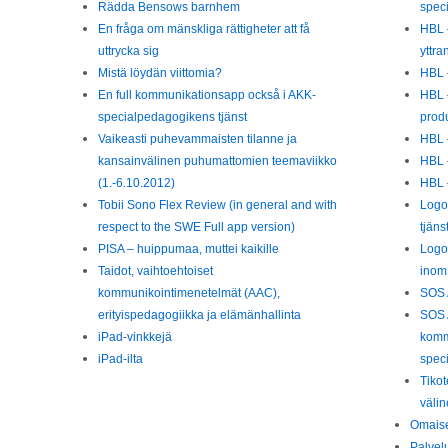
Rädda Bensows barnhem
speci
En fråga om mänskliga rättigheter att få
HBL 
uttrycka sig
yttra
Mistä löydän viittomia?
HBL –
En full kommunikationsapp också i AKK-
HBL 
specialpedagogikens tjänst
prod
Vaikeasti puhevammaisten tilanne ja
HBL –
kansainvälinen puhumattomien teemaviikko
HBL –
(1.-6.10.2012)
HBL –
Tobii Sono Flex Review (in general and with
Logo
respect to the SWE Full app version)
tjäns
PISA – huippumaa, muttei kaikille
Logo
Taidot, vaihtoehtoiset
inom
kommunikointimenetelmät (AAC),
SOS 
erityispedagogiikka ja elämänhallinta
SOS A
iPad-vinkkejä
komm
iPad-ilta
spec
Tikot
väli
Omaise
Palvel