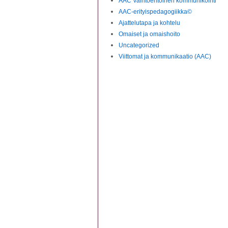
AAC Vaihtoehtoinen kommunikointi
AAC-erityispedagogiikka©
Ajattelutapa ja kohtelu
Omaiset ja omaishoito
Uncategorized
Viittomat ja kommunikaatio (AAC)