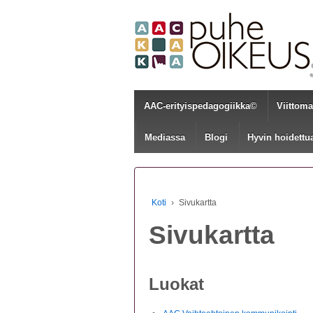
AAC-erityispedagogiikka©
Viittom
Mediassa
Blogi
Hyvin hoidettu
Koti
›
Sivukartta
Sivukartta
Luokat