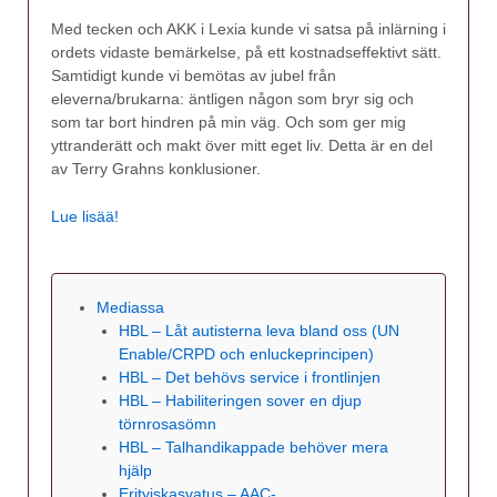
Med tecken och AKK i Lexia kunde vi satsa på inlärning i
ordets vidaste bemärkelse, på ett kostnadseffektivt sätt.
Samtidigt kunde vi bemötas av jubel från
eleverna/brukarna: äntligen någon som bryr sig och
som tar bort hindren på min väg. Och som ger mig
yttranderätt och makt över mitt eget liv. Detta är en del
av Terry Grahns konklusioner.
Lue lisää!
Mediassa
HBL – Låt autisterna leva bland oss (UN
Enable/CRPD och enluckeprincipen)
HBL – Det behövs service i frontlinjen
HBL – Habiliteringen sover en djup
törnrosasömn
HBL – Talhandikappade behöver mera
hjälp
Erityiskasvatus – AAC-