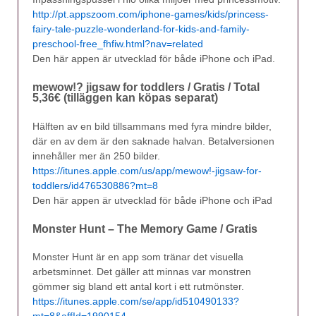
http://pt.appszoom.com/iphone-games/kids/princess-
fairy-tale-puzzle-wonderland-for-kids-and-family-
preschool-free_fhfiw.html?nav=related
Den här appen är utvecklad för både iPhone och iPad.
mewow!? jigsaw for toddlers / Gratis / Total
5,36€ (tilläggen kan köpas separat)
Hälften av en bild tillsammans med fyra mindre bilder,
där en av dem är den saknade halvan. Betalversionen
innehåller mer än 250 bilder.
https://itunes.apple.com/us/app/mewow!-jigsaw-for-
toddlers/id476530886?mt=8
Den här appen är utvecklad för både iPhone och iPad
Monster Hunt – The Memory Game / Gratis
Monster Hunt är en app som tränar det visuella
arbetsminnet. Det gäller att minnas var monstren
gömmer sig bland ett antal kort i ett rutmönster.
https://itunes.apple.com/se/app/id510490133?