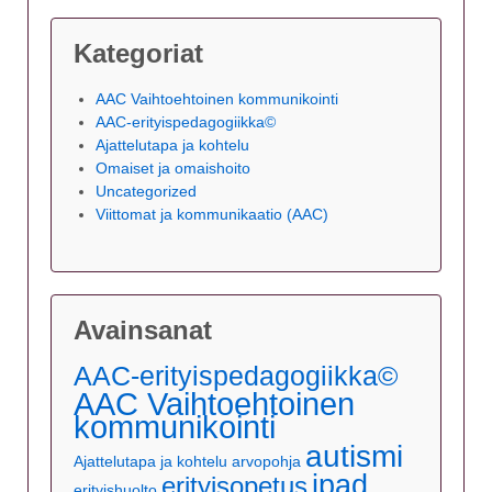
Kategoriat
AAC Vaihtoehtoinen kommunikointi
AAC-erityispedagogiikka©
Ajattelutapa ja kohtelu
Omaiset ja omaishoito
Uncategorized
Viittomat ja kommunikaatio (AAC)
Avainsanat
AAC-erityispedagogiikka©
AAC Vaihtoehtoinen
kommunikointi
autismi
Ajattelutapa ja kohtelu
arvopohja
ipad
erityisopetus
erityishuolto