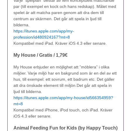
Varje ”spelplan” består av fem konceptuellt matchande
par (till exempel en kock och hans redskap). Målet med
spelet är att matcha paren genom att dra dem till
centrum av skärmen. Det går att spela in ljud till
bilderna.
https://itunes.apple.com/app/my-
profession/id480924167?mt=8
Kompatibel med iPad. Kräver iOS 4.3 eller senare.
My House / Gratis / 1,79€
My House erbjuder en möjlighet att ”möblera” i olika
miljöer. Varje miljö har en bakgrund som är en del av ett
hus, till exempel: ett sovrum, ett badrum etc. Det gäller
att dra önskade element till miljön.Det går att spela in
ljud till bilderna.
https://itunes.apple.com/app/my-house/id566354959?
mt=8
Kompatibel med iPhone, iPod touch, och iPad. Kräver
iOS 4.3 eller senare.
Animal Feeding Fun for Kids (by Happy Touch)