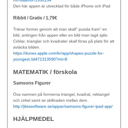
mt=8&affId=1990154
Den här appen är utvecklad för både iPhone och iPad
Ribbit / Gratis / 1,79€
Tränar former genom att man skall” pussla fram” en
bild, antingen från appen eller en bild man tagit själv.
Cirklar, trianglar och kvadrater skall föras på plats för att
avtäcka bilden.
https://itunes.apple.com/kr/app/shapes-puzzle-for-
youngest./id471313590?mt=8
MATEMATIK / förskola
Samsons Figurer
Öva namnen på formerna triangel, kvadrat, rektangel
och cirkel samt se skillnaden mellan dem.
http://jiteasoftware.se/appar/samsons-figurer-ipad-app/
HJÄLPMEDEL