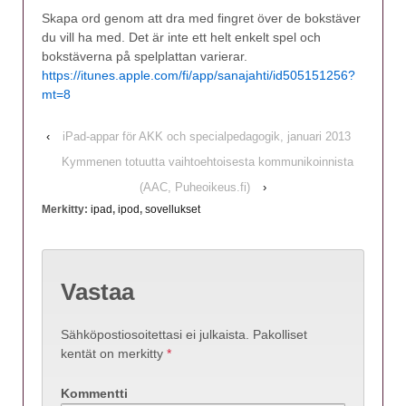
Skapa ord genom att dra med fingret över de bokstäver
du vill ha med. Det är inte ett helt enkelt spel och
bokstäverna på spelplattan varierar.
https://itunes.apple.com/fi/app/sanajahti/id505151256?
mt=8
‹
iPad-appar för AKK och specialpedagogik, januari 2013
Kymmenen totuutta vaihtoehtoisesta kommunikoinnista
(AAC, Puheoikeus.fi)
›
Merkitty:
ipad
,
ipod
,
sovellukset
Vastaa
Sähköpostiosoitettasi ei julkaista.
Pakolliset
kentät on merkitty
*
Kommentti