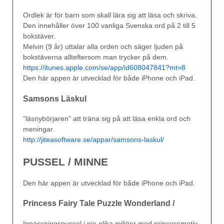
Ordlek är för barn som skall lära sig att läsa och skriva.
Den innehåller över 100 vanliga Svenska ord på 2 till 5
bokstäver.
Melvin (9 år) uttalar alla orden och säger ljuden på
bokstäverna allteftersom man trycker på dem.
https://itunes.apple.com/se/app/id608047841?mt=8
Den här appen är utvecklad för både iPhone och iPad.
Samsons Läskul
”läsnybörjaren” att träna sig på att läsa enkla ord och
meningar.
http://jiteasoftware.se/appar/samsons-laskul/
PUSSEL / MINNE
Den här appen är utvecklad för både iPhone och iPad.
Princess Fairy Tale Puzzle Wonderland /
Inpassningspussel i nio olika miljöer med princessmotiv.