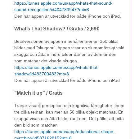
https://itunes.apple.com/us/app/whats-that-sound-
sound-recognition/id404783947?mt=8
Den här appen är utvecklad för både iPhone och iPad.
What’s That Shadow? / Gratis / 2,69€
Betalversionen av appen innehåller mer än 350 olika
bilder med ”skuggor”. Appen visar en slumpmässigt vald
skugga och åtta mindre bilder där en av dem är den
som matchar det visade skugga.
https://itunes.apple.com/us/app/whats-that-
shadow/id483700483?mt=8
Den här appen är utvecklad för både iPhone och iPad
”Match it up” / Gratis
Tränar visuell perception och kognitiva färdigheter. Inom
tre olika teman, kan mer än 50 olika objekt matchas. En
skugga visas och åtta bilder runt den. Det gäller att hitta
den bild som matchar.
https://itunes.apple.com/us/app/educational-shape-
matching/id587162815?mt=8