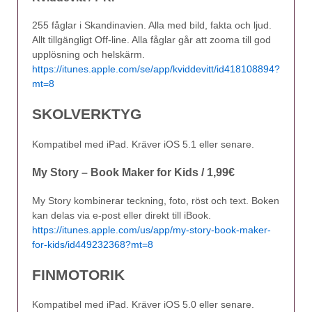
255 fåglar i Skandinavien. Alla med bild, fakta och ljud.
Allt tillgängligt Off-line. Alla fåglar går att zooma till god
upplösning och helskärm.
https://itunes.apple.com/se/app/kviddevitt/id418108894?
mt=8
SKOLVERKTYG
Kompatibel med iPad. Kräver iOS 5.1 eller senare.
My Story – Book Maker for Kids / 1,99€
My Story kombinerar teckning, foto, röst och text. Boken
kan delas via e-post eller direkt till iBook.
https://itunes.apple.com/us/app/my-story-book-maker-
for-kids/id449232368?mt=8
FINMOTORIK
Kompatibel med iPad. Kräver iOS 5.0 eller senare.