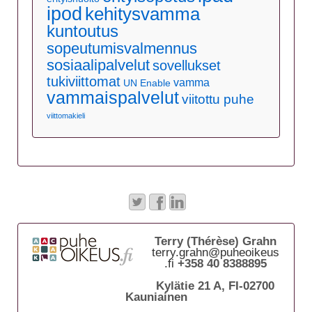
ipod
kehitysvamma
kuntoutus
sopeutumisvalmennus
sosiaalipalvelut
sovellukset
tukiviittomat
vamma
UN Enable
vammaispalvelut
viitottu puhe
viittomakieli
Terry (Thérèse) Grahn
terry.grahn@puheoikeus
.fi
+358 40 8388895
Kylätie 21 A, FI-02700
Kauniainen