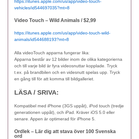
https://itunes.apple.com/us/app/video-touch-
vehicles/id544697035?mt=8
Video Touch – Wild Animals / $2,99
https://itunes.apple.com/us/app/video-touch-wild-
animals/id544688193?mt=8
Alla videoTouch apparna fungerar lika:
Apparna består av 12 bilder inom de olika kategorierna
och till varje bild är fyra videosnuttar kopplade. Tryck
t.ex. på brandbilen och en videsnutt spelas upp. Tryck
en gång till för att komma till bildgalleriet.
LÄSA / SRIVA:
Kompatibel med iPhone (3GS uppåt), iPod touch (tredje
generationen uppåt), och iPad. Kräver iOS 5.0 eller
senare. Appen är optimerad för iPhone 5.
Ordlek – Lär dig att stava över 100 Svenska
ord