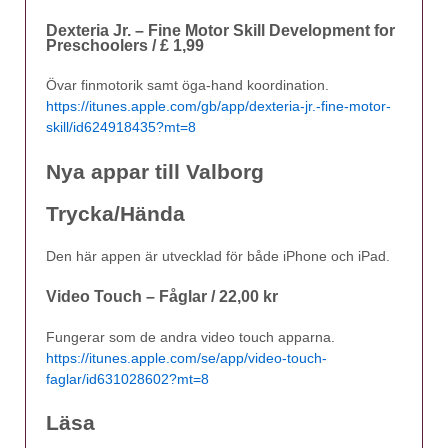
Dexteria Jr. – Fine Motor Skill Development for
Preschoolers / £ 1,99
Övar finmotorik samt öga-hand koordination.
https://itunes.apple.com/gb/app/dexteria-jr.-fine-motor-
skill/id624918435?mt=8
Nya appar till Valborg
Trycka/Hända
Den här appen är utvecklad för både iPhone och iPad.
Video Touch – Fåglar / 22,00 kr
Fungerar som de andra video touch apparna.
https://itunes.apple.com/se/app/video-touch-
faglar/id631028602?mt=8
Läsa