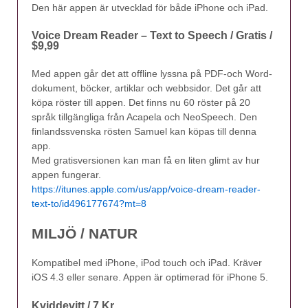
Den här appen är utvecklad för både iPhone och iPad.
Voice Dream Reader – Text to Speech / Gratis /
$9,99
Med appen går det att offline lyssna på PDF-och Word-
dokument, böcker, artiklar och webbsidor. Det går att
köpa röster till appen. Det finns nu 60 röster på 20
språk tillgängliga från Acapela och NeoSpeech. Den
finlandssvenska rösten Samuel kan köpas till denna
app.
Med gratisversionen kan man få en liten glimt av hur
appen fungerar.
https://itunes.apple.com/us/app/voice-dream-reader-
text-to/id496177674?mt=8
MILJÖ / NATUR
Kompatibel med iPhone, iPod touch och iPad. Kräver
iOS 4.3 eller senare. Appen är optimerad för iPhone 5.
Kviddevitt / 7 Kr