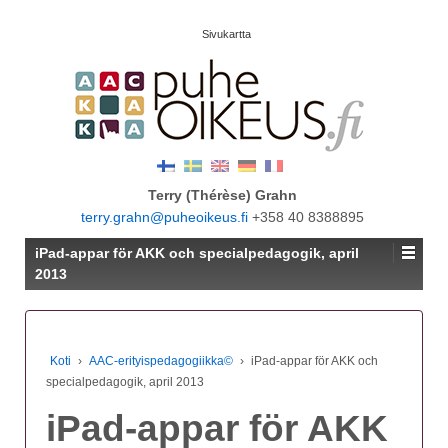
Sivukartta
Terry (Thérèse) Grahn
terry.grahn@puheoikeus.fi
+358 40 8388895
iPad-appar för AKK och specialpedagogik, april
2013
Koti
›
AAC-erityispedagogiikka©
›
iPad-appar för AKK och
specialpedagogik, april 2013
iPad-appar för AKK