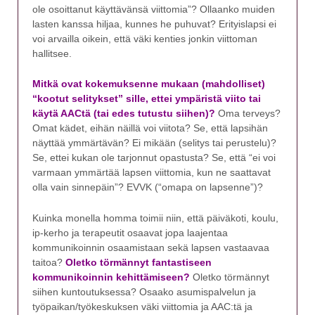
ole osoittanut käyttävänsä viittomia”? Ollaanko muiden
lasten kanssa hiljaa, kunnes he puhuvat? Erityislapsi ei
voi arvailla oikein, että väki kenties jonkin viittoman
hallitsee.
Mitkä ovat kokemuksenne mukaan (mahdolliset)
“kootut selitykset” sille, ettei ympäristä viito tai
käytä AACtä (tai edes tutustu siihen)?
Oma terveys?
Omat kädet, eihän näillä voi viitota? Se, että lapsihän
näyttää ymmärtävän? Ei mikään (selitys tai perustelu)?
Se, ettei kukan ole tarjonnut opastusta? Se, että “ei voi
varmaan ymmärtää lapsen viittomia, kun ne saattavat
olla vain sinnepäin”? EVVK (“omapa on lapsenne”)?
Kuinka monella homma toimii niin, että päiväkoti, koulu,
ip-kerho ja terapeutit osaavat jopa laajentaa
kommunikoinnin osaamistaan sekä lapsen vastaavaa
taitoa?
Oletko törmännyt fantastiseen
kommunikoinnin kehittämiseen?
Oletko törmännyt
siihen kuntoutuksessa? Osaako asumispalvelun ja
työpaikan/työkeskuksen väki viittomia ja AAC:tä ja