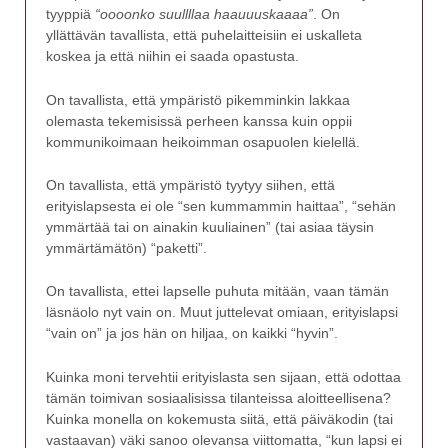
tyyppiä
“oooonko suullllaa haauuuskaaaa”
. On
yllättävän tavallista, että puhelaitteisiin ei uskalleta
koskea ja että niihin ei saada opastusta.
On tavallista, että ympäristö pikemminkin lakkaa
olemasta tekemisissä perheen kanssa kuin oppii
kommunikoimaan heikoimman osapuolen kielellä.
On tavallista, että ympäristö tyytyy siihen, että
erityislapsesta ei ole “sen kummammin haittaa”, “sehän
ymmärtää tai on ainakin kuuliainen” (tai asiaa täysin
ymmärtämätön) “paketti”.
On tavallista, ettei lapselle puhuta mitään, vaan tämän
läsnäolo nyt vain on. Muut juttelevat omiaan, erityislapsi
“vain on” ja jos hän on hiljaa, on kaikki “hyvin”.
Kuinka moni tervehtii erityislasta sen sijaan, että odottaa
tämän toimivan sosiaalisissa tilanteissa aloitteellisena?
Kuinka monella on kokemusta siitä, että päiväkodin (tai
vastaavan) väki sanoo olevansa viittomatta, “kun lapsi ei