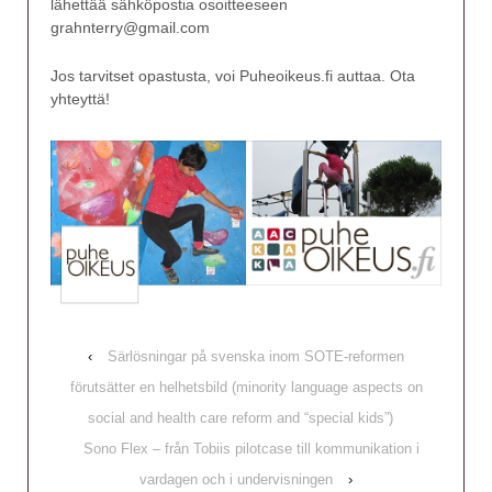
lähettää sähköpostia osoitteeseen
grahnterry@gmail.com
Jos tarvitset opastusta, voi Puheoikeus.fi auttaa. Ota
yhteyttä!
‹
Särlösningar på svenska inom SOTE-reformen
förutsätter en helhetsbild (minority language aspects on
social and health care reform and “special kids”)
Sono Flex – från Tobiis pilotcase till kommunikation i
vardagen och i undervisningen
›