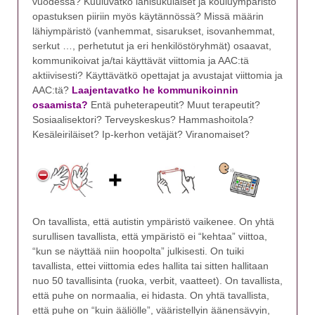
vuodessa? Kuuluvatko lähisukulaiset ja kouluympäristö
opastuksen piiriin myös käytännössä? Missä määrin
lähiympäristö (vanhemmat, sisarukset, isovanhemmat,
serkut …, perhetutut ja eri henkilöstöryhmät) osaavat,
kommunikoivat ja/tai käyttävät viittomia ja AAC:tä
aktiivisesti? Käyttävätkö opettajat ja avustajat viittomia ja
AAC:tä?
Laajentavatko he kommunikoinnin
osaamista?
Entä puheterapeutit? Muut terapeutit?
Sosiaalisektori? Terveyskeskus? Hammashoitola?
Kesäleiriläiset? Ip-kerhon vetäjät? Viranomaiset?
On tavallista, että autistin ympäristö vaikenee. On yhtä
surullisen tavallista, että ympäristö ei “kehtaa” viittoa,
“kun se näyttää niin hoopolta” julkisesti. On tuiki
tavallista, ettei viittomia edes hallita tai sitten hallitaan
nuo 50 tavallisinta (ruoka, verbit, vaatteet). On tavallista,
että puhe on normaalia, ei hidasta. On yhtä tavallista,
että puhe on “kuin ääliölle”, vääristellyin äänensävyin,