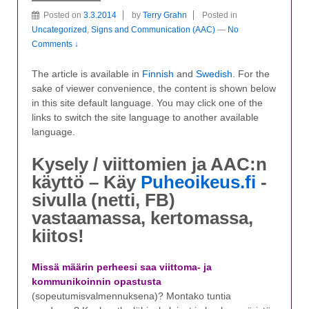
Posted on
3.3.2014
by
Terry Grahn
Posted in
Uncategorized
,
Signs and Communication (AAC)
—
No
Comments ↓
The article is available in
Finnish
and
Swedish
. For the
sake of viewer convenience, the content is shown below
in this site default language. You may click one of the
links to switch the site language to another available
language.
Kysely / viittomien ja AAC:n
käyttö – Käy
Puheoikeus.fi
-
sivulla (netti, FB)
vastaamassa, kertomassa,
kiitos!
Missä määrin perheesi saa viittoma- ja
kommunikoinnin opastusta
(sopeutumisvalmennuksena)? Montako tuntia