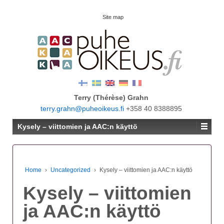
Site map
Terry (Thérèse) Grahn
terry.grahn@puheoikeus.fi
+358 40 8388895
Kysely – viittomien ja AAC:n käyttö
Home
›
Uncategorized
›
Kysely – viittomien ja AAC:n käyttö
Kysely – viittomien
ja AAC:n käyttö