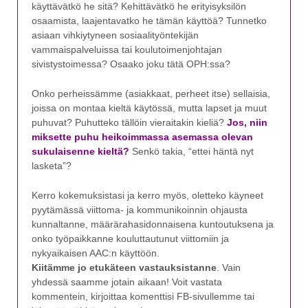
käyttävätkö he sitä? Kehittävätkö he erityisyksilön
osaamista, laajentavatko he tämän käyttöä? Tunnetko
asiaan vihkiytyneen sosiaalityöntekijän
vammaispalveluissa tai koulutoimenjohtajan
sivistystoimessa? Osaako joku tätä OPH:ssa?
Onko perheissämme (asiakkaat, perheet itse) sellaisia,
joissa on montaa kieltä käytössä, mutta lapset ja muut
puhuvat? Puhutteko tällöin vieraitakin kieliä?
Jos, niin
miksette puhu heikoimmassa asemassa olevan
sukulaisenne kieltä?
Senkö takia, “ettei häntä nyt
lasketa”?
Kerro kokemuksistasi ja kerro myös, oletteko käyneet
pyytämässä viittoma- ja kommunikoinnin ohjausta
kunnaltanne, määrärahasidonnaisena kuntoutuksena ja
onko työpaikkanne kouluttautunut viittomiin ja
nykyaikaisen AAC:n käyttöön.
Kiitämme jo etukäteen vastauksistanne
. Vain
yhdessä saamme jotain aikaan! Voit vastata
kommentein, kirjoittaa komenttisi FB-sivullemme tai