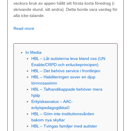
veckors bruk av appen hållit sitt första korta föredrag (i
skrivande stund, sitt andra). Detta borde vara vardag för
alla icke-talande.
Read more
In Media
HBL – Låt autisterna leva bland oss (UN
Enable/CRPD och enluckeprincipen)
HBL – Det behövs service i frontlinjen
HBL – Habiliteringen sover en djup
törnrosasömn
HBL – Talhandikappade behöver mera
hjälp
Erityiskasvatus – AAC-
erityispedagogiikka©
HBL – Göm inte institutionsvården
bakom nya skyltar
HBL – Tvingas familjer med autister