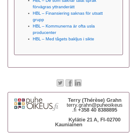
HBL – De som saknar talat språk
förvägras yttranderätt
HBL – Finansiering saknas för utsatt
grupp
HBL – Kommunerna är ofta usla
producenter
HBL – Med tågets bakljus i sikte
Terry (Thérèse) Grahn
terry.grahn@puheoikeus
.fi
+358 40 8388895
Kylätie 21 A, FI-02700
Kauniainen