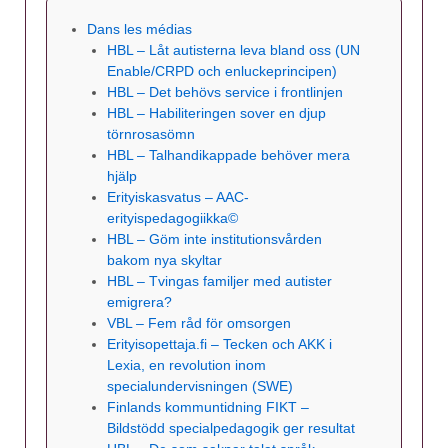
Dans les médias
HBL – Låt autisterna leva bland oss (UN
Enable/CRPD och enluckeprincipen)
HBL – Det behövs service i frontlinjen
HBL – Habiliteringen sover en djup
törnrosasömn
HBL – Talhandikappade behöver mera
hjälp
Erityiskasvatus – AAC-
erityispedagogiikka©
HBL – Göm inte institutionsvården
bakom nya skyltar
HBL – Tvingas familjer med autister
emigrera?
VBL – Fem råd för omsorgen
Erityisopettaja.fi – Tecken och AKK i
Lexia, en revolution inom
specialundervisningen (SWE)
Finlands kommuntidning FIKT –
Bildstödd specialpedagogik ger resultat