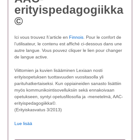
erityispedagogiikka
©
Ici vous trouvez l\’article en
Finnois
. Pour le confort de
l’utilisateur, le contenu est affiché ci-dessous dans une
autre langue. Vous pouvez cliquer le lien pour changer
de langue active.
Viittomien ja kuvien lisääminen Lexiaan nosti
erityisopetuksen tuottavuuden vuositasolla yli
parituhatkertaiseksi. Kun oppiaineiden sanasto lisättiin
myös kommunikointisovelluksiin sekä ennakoivaan
opetukseen, syntyi opetusfilosofia ja -menetelmä, AAC-
erityispedagogiikka©.
(Erityiskasvatus 3/2013)
Lue lisää