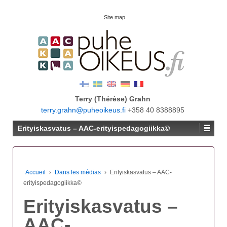
Site map
Terry (Thérèse) Grahn
terry.grahn@puheoikeus.fi
+358 40 8388895
Erityiskasvatus – AAC-erityispedagogiikka©
Accueil
›
Dans les médias
›
Erityiskasvatus – AAC-
erityispedagogiikka©
Erityiskasvatus –
AAC-