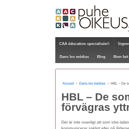
CAA éducation specialisée©
Signe
Dans les médias
Blog
Bien fait
Accueil
›
Dans les médias
›
HBL – De so
HBL – De som
förvägras ytt
Det är inte ovanligt att som icke-tal
kommunicerar sakligt eller på ålderse