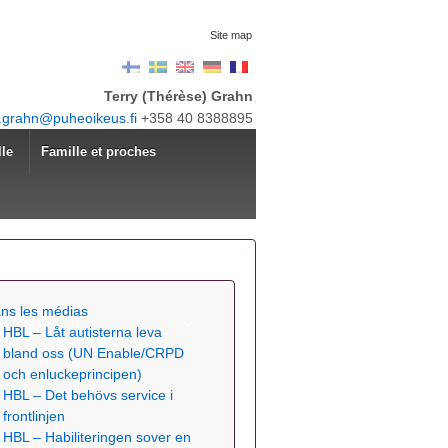
Site map
Terry (Thérèse) Grahn
y.grahn@puheoikeus.fi
+358 40 8388895
lle
Famille et proches
ns les médias
HBL – Låt autisterna leva
bland oss (UN Enable/CRPD
och enluckeprincipen)
HBL – Det behövs service i
frontlinjen
HBL – Habiliteringen sover en