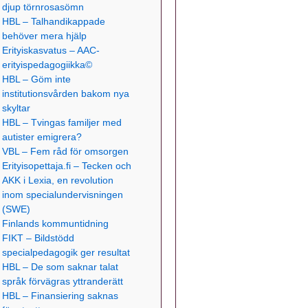
djup törnrosasömn
HBL – Talhandikappade
behöver mera hjälp
Erityiskasvatus – AAC-
erityispedagogiikka©
HBL – Göm inte
institutionsvården bakom nya
skyltar
HBL – Tvingas familjer med
autister emigrera?
VBL – Fem råd för omsorgen
Erityisopettaja.fi – Tecken och
AKK i Lexia, en revolution
inom specialundervisningen
(SWE)
Finlands kommuntidning
FIKT – Bildstödd
specialpedagogik ger resultat
HBL – De som saknar talat
språk förvägras yttranderätt
HBL – Finansiering saknas