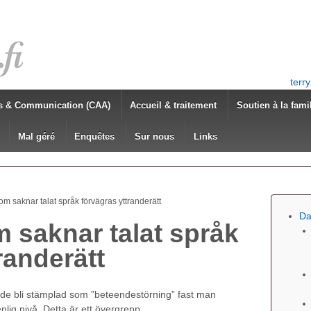
terr
s & Communication (CAA)
Accueil & traitement
Soutien à la fami
Mal géré
Enquêtes
Sur nous
Links
m saknar talat språk förvägras yttranderätt
Da
 saknar talat språk
randerätt
ande bli stämplad som ”beteendestörning” fast man
nlig nivå. Detta är ett övergrepp.