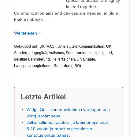
special education are tightly
knitted together.
Communication aids and devices are needed, in plural,
…
both as hi-tech
Weiterlesen ›
Getagged mit:
UK (AAC), Unterstützte Kommunikation
,
UK
Sonderpädagogik©
,
Autismus
,
Sonderunterricht
,
ipad
,
ipod
,
geistige Behinderung
,
Helferzeichen
,
UN Enable
,
Lautsprachbegleitende Gebärden (LBG)
Letzte Artikel
Widgit Go – kommunikation i vardagen och
kring läroämnena
Julkishallinnon asetus- ja läpimenojat ovat
5-10 vuotta ja rahoitus pirstaleista –
kuntotus ontuu pahast