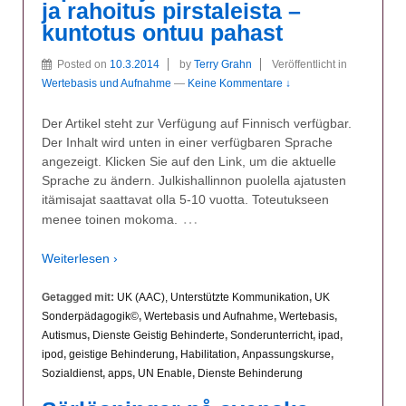
ja rahoitus pirstaleista –
kuntotus ontuu pahast
Posted on
10.3.2014
by
Terry Grahn
Veröffentlicht in
Wertebasis und Aufnahme
—
Keine Kommentare ↓
Der Artikel steht zur Verfügung auf Finnisch verfügbar.
Der Inhalt wird unten in einer verfügbaren Sprache
angezeigt. Klicken Sie auf den Link, um die aktuelle
Sprache zu ändern. Julkishallinnon puolella ajatusten
itämisajat saattavat olla 5-10 vuotta. Toteutukseen
…
menee toinen mokoma.
Weiterlesen ›
Getagged mit:
UK (AAC), Unterstützte Kommunikation
,
UK
Sonderpädagogik©
,
Wertebasis und Aufnahme
,
Wertebasis
,
Autismus
,
Dienste Geistig Behinderte
,
Sonderunterricht
,
ipad
,
ipod
,
geistige Behinderung
,
Habilitation
,
Anpassungskurse
,
Sozialdienst
,
apps
,
UN Enable
,
Dienste Behinderung