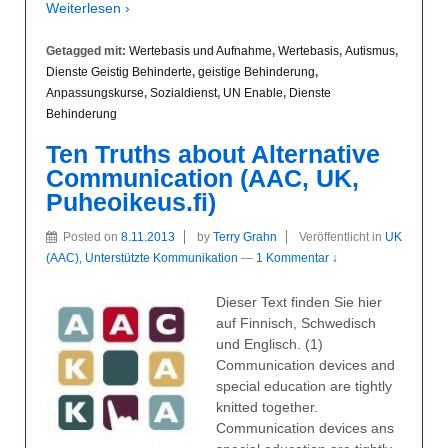
Weiterlesen ›
Getagged mit:
Wertebasis und Aufnahme
,
Wertebasis
,
Autismus
,
Dienste Geistig Behinderte
,
geistige Behinderung
,
Anpassungskurse
,
Sozialdienst
,
UN Enable
,
Dienste
Behinderung
Ten Truths about Alternative
Communication (AAC, UK,
Puheoikeus.fi)
Posted on
8.11.2013
by
Terry Grahn
Veröffentlicht in
UK
(AAC), Unterstützte Kommunikation
—
1 Kommentar ↓
Dieser Text finden Sie hier
auf Finnisch, Schwedisch
und Englisch. (1)
Communication devices and
special education are tightly
knitted together.
Communication devices ans