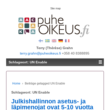
Site map
Terry (Thérèse) Grahn
terry.grahn@puheoikeus.fi
+358 40 8388895
Schlagwort:
UN Enable
Home
›
Beiträge getagged UN Enable
Schlagwort:
UN Enable
Julkishallinnon asetus- ja
läpimenojat ovat 5-10 vuotta