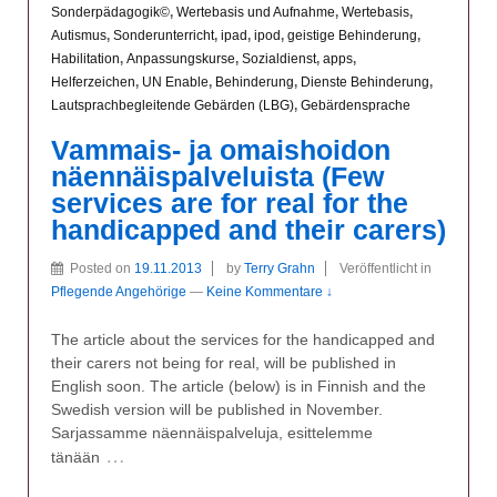
Sonderpädagogik©
,
Wertebasis und Aufnahme
,
Wertebasis
,
Autismus
,
Sonderunterricht
,
ipad
,
ipod
,
geistige Behinderung
,
Habilitation
,
Anpassungskurse
,
Sozialdienst
,
apps
,
Helferzeichen
,
UN Enable
,
Behinderung
,
Dienste Behinderung
,
Lautsprachbegleitende Gebärden (LBG)
,
Gebärdensprache
Vammais- ja omaishoidon
näennäispalveluista (Few
services are for real for the
handicapped and their carers)
Posted on
19.11.2013
by
Terry Grahn
Veröffentlicht in
Pflegende Angehörige
—
Keine Kommentare ↓
The article about the services for the handicapped and
their carers not being for real, will be published in
English soon. The article (below) is in Finnish and the
Swedish version will be published in November.
Sarjassamme näennäispalveluja, esittelemme
…
tänään