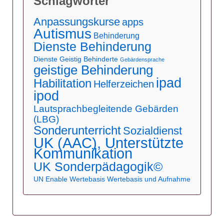
Schlagwörter
Anpassungskurse
apps
Autismus
Behinderung
Dienste Behinderung
Dienste Geistig Behinderte
Gebärdensprache
geistige Behinderung
ipad
Habilitation
Helferzeichen
ipod
Lautsprachbegleitende Gebärden
(LBG)
Sonderunterricht
Sozialdienst
UK (AAC), Unterstützte
Kommunikation
UK Sonderpädagogik©
UN Enable
Wertebasis
Wertebasis und Aufnahme