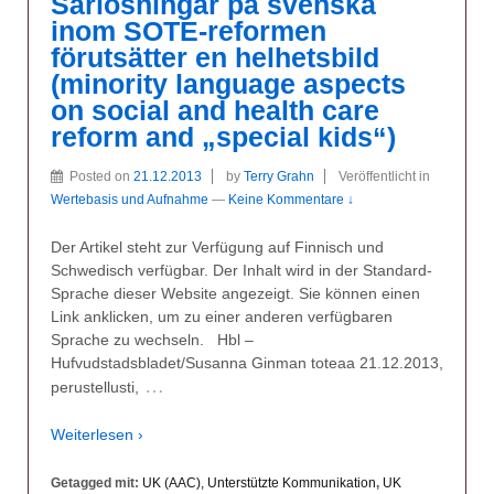
Särlösningar på svenska
inom SOTE-reformen
förutsätter en helhetsbild
(minority language aspects
on social and health care
reform and „special kids“)
Posted on
21.12.2013
by
Terry Grahn
Veröffentlicht in
Wertebasis und Aufnahme
—
Keine Kommentare ↓
Der Artikel steht zur Verfügung auf Finnisch und
Schwedisch verfügbar. Der Inhalt wird in der Standard-
Sprache dieser Website angezeigt. Sie können einen
Link anklicken, um zu einer anderen verfügbaren
Sprache zu wechseln. Hbl –
Hufvudstadsbladet/Susanna Ginman toteaa 21.12.2013,
…
perustellusti,
Weiterlesen ›
Getagged mit:
UK (AAC), Unterstützte Kommunikation
,
UK