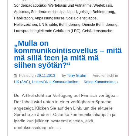
Sonderpädagogik©
,
Wertebasis und Aufnahme
,
Wertebasis
,
Autismus
,
Sonderunterricht
,
ipad
,
ipod
,
geistige Behinderung
,
Habilitation
,
Anpassungskurse
,
Sozialdienst
,
apps
,
Helferzeichen
,
UN Enable
,
Behinderung
,
Dienste Behinderung
,
Lautsprachbegleitende Gebärden (LBG)
,
Gebärdensprache
„Mulla on
kommunikointisovellus – mitä
mä sillä teen ja mitä mä
siihen syötän?“
Posted on
29.11.2013
by
Terry Grahn
Veröffentlicht in
UK (AAC), Unterstützte Kommunikation
—
Keine Kommentare ↓
Der Artikel steht zur Verfügung auf Finnisch verfügbar.
Der Inhalt wird unten in einer verfügbaren Sprache
angezeigt. Klicken Sie auf den Link, um die aktuelle
Sprache zu ändern. Ostanko kommunikointiappsin ja
ipadin kun julkinen systeemi ei vedä, eikä
…
opetuksessakaan ole