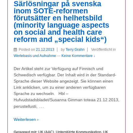
Särlösningar på svenska
inom SOTE-reformen
förutsätter en helhetsbild
(minority language aspects
on social and health care
reform and „special kids“)
Posted on
21.12.2013
by
Terry Grahn
Veröffentlicht in
Wertebasis und Aufnahme
—
Keine Kommentare ↓
Der Artikel steht zur Verfügung auf Finnisch und
Schwedisch verfügbar. Der Inhalt wird in der Standard-
Sprache dieser Website angezeigt. Sie können einen
Link anklicken, um zu einer anderen verfügbaren
Sprache zu wechseln. Hbl –
Hufvudstadsbladet/Susanna Ginman toteaa 21.12.2013,
…
perustellusti,
Weiterlesen ›
Getagged mit:
UK (AAC), Unterstützte Kommunikation
,
UK