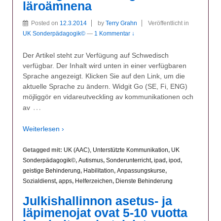
läroämnena
Posted on
12.3.2014
by
Terry Grahn
Veröffentlicht in
UK Sonderpädagogik©
—
1 Kommentar ↓
Der Artikel steht zur Verfügung auf Schwedisch
verfügbar. Der Inhalt wird unten in einer verfügbaren
Sprache angezeigt. Klicken Sie auf den Link, um die
aktuelle Sprache zu ändern. Widgit Go (SE, Fi, ENG)
möjliggör en vidareutveckling av kommunikationen och
…
av
Weiterlesen ›
Getagged mit:
UK (AAC), Unterstützte Kommunikation
,
UK
Sonderpädagogik©
,
Autismus
,
Sonderunterricht
,
ipad
,
ipod
,
geistige Behinderung
,
Habilitation
,
Anpassungskurse
,
Sozialdienst
,
apps
,
Helferzeichen
,
Dienste Behinderung
Julkishallinnon asetus- ja
läpimenojat ovat 5-10 vuotta