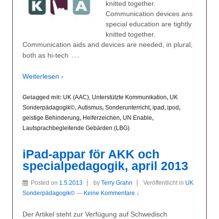
knitted together.
Communication devices ans
special education are tightly
knitted together.
Communication aids and devices are needed, in plural,
…
both as hi-tech
Weiterlesen ›
Getagged mit:
UK (AAC), Unterstützte Kommunikation
,
UK
Sonderpädagogik©
,
Autismus
,
Sonderunterricht
,
ipad
,
ipod
,
geistige Behinderung
,
Helferzeichen
,
UN Enable
,
Lautsprachbegleitende Gebärden (LBG)
iPad-appar för AKK och
specialpedagogik, april 2013
Posted on
1.5.2013
by
Terry Grahn
Veröffentlicht in
UK
Sonderpädagogik©
—
Keine Kommentare ↓
Der Artikel steht zur Verfügung auf Schwedisch