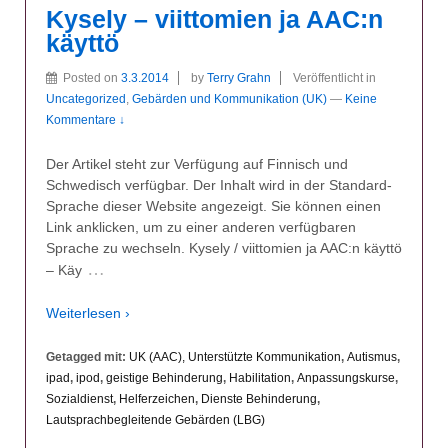
Kysely – viittomien ja AAC:n
käyttö
Posted on
3.3.2014
by
Terry Grahn
Veröffentlicht in
Uncategorized
,
Gebärden und Kommunikation (UK)
—
Keine
Kommentare ↓
Der Artikel steht zur Verfügung auf Finnisch und
Schwedisch verfügbar. Der Inhalt wird in der Standard-
Sprache dieser Website angezeigt. Sie können einen
Link anklicken, um zu einer anderen verfügbaren
Sprache zu wechseln. Kysely / viittomien ja AAC:n käyttö
…
– Käy
Weiterlesen ›
Getagged mit:
UK (AAC), Unterstützte Kommunikation
,
Autismus
,
ipad
,
ipod
,
geistige Behinderung
,
Habilitation
,
Anpassungskurse
,
Sozialdienst
,
Helferzeichen
,
Dienste Behinderung
,
Lautsprachbegleitende Gebärden (LBG)