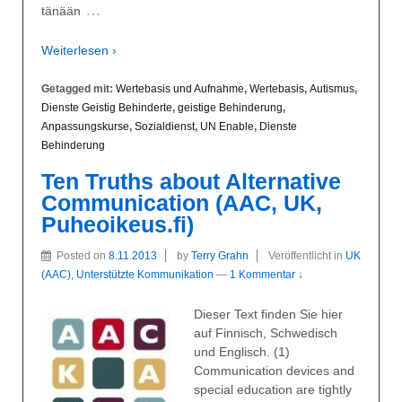
…
tänään
Weiterlesen ›
Getagged mit:
Wertebasis und Aufnahme
,
Wertebasis
,
Autismus
,
Dienste Geistig Behinderte
,
geistige Behinderung
,
Anpassungskurse
,
Sozialdienst
,
UN Enable
,
Dienste
Behinderung
Ten Truths about Alternative
Communication (AAC, UK,
Puheoikeus.fi)
Posted on
8.11.2013
by
Terry Grahn
Veröffentlicht in
UK
(AAC), Unterstützte Kommunikation
—
1 Kommentar ↓
Dieser Text finden Sie hier
auf Finnisch, Schwedisch
und Englisch. (1)
Communication devices and
special education are tightly