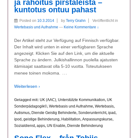
ja rahoitus pirstaleista –
kuntotus ontuu pahast
Posted on
10.3.2014
by
Terry Grahn
Veröffentlicht in
Wertebasis und Aufnahme
—
Keine Kommentare ↓
Der Artikel steht zur Verfügung auf Finnisch verfügbar.
Der Inhalt wird unten in einer verfügbaren Sprache
angezeigt. Klicken Sie auf den Link, um die aktuelle
Sprache zu ändern. Julkishallinnon puolella ajatusten
itämisajat saattavat olla 5-10 vuotta. Toteutukseen
…
menee toinen mokoma.
Weiterlesen ›
Getagged mit:
UK (AAC), Unterstützte Kommunikation
,
UK
Sonderpädagogik©
,
Wertebasis und Aufnahme
,
Wertebasis
,
Autismus
,
Dienste Geistig Behinderte
,
Sonderunterricht
,
ipad
,
ipod
,
geistige Behinderung
,
Habilitation
,
Anpassungskurse
,
Sozialdienst
,
apps
,
UN Enable
,
Dienste Behinderung