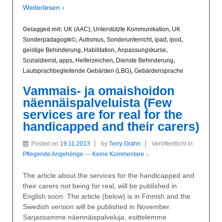
Weiterlesen ›
Getagged mit:
UK (AAC), Unterstützte Kommunikation
,
UK
Sonderpädagogik©
,
Autismus
,
Sonderunterricht
,
ipad
,
ipod
,
geistige Behinderung
,
Habilitation
,
Anpassungskurse
,
Sozialdienst
,
apps
,
Helferzeichen
,
Dienste Behinderung
,
Lautsprachbegleitende Gebärden (LBG)
,
Gebärdensprache
Vammais- ja omaishoidon
näennäispalveluista (Few
services are for real for the
handicapped and their carers)
Posted on
19.11.2013
by
Terry Grahn
Veröffentlicht in
Pflegende Angehörige
—
Keine Kommentare ↓
The article about the services for the handicapped and
their carers not being for real, will be published in
English soon. The article (below) is in Finnish and the
Swedish version will be published in November.
Sarjassamme näennäispalveluja, esittelemme