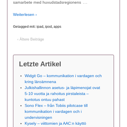
…
samarbete med huvudstadsregionens
Weiterlesen ›
Getagged mit:
ipad
,
ipod
,
apps
‹ Ältere Beiträge
Letzte Artikel
Widgit Go – kommunikation i vardagen och
kring läroämnena
Julkishallinnon asetus- ja läpimenojat ovat
5-10 vuotta ja rahoitus pirstaleista –
kuntotus ontuu pahast
Sono Flex – från Tobiis pilotcase till
kommunikation i vardagen och i
undervisningen
Kysely – viittomien ja AAC:n käyttö