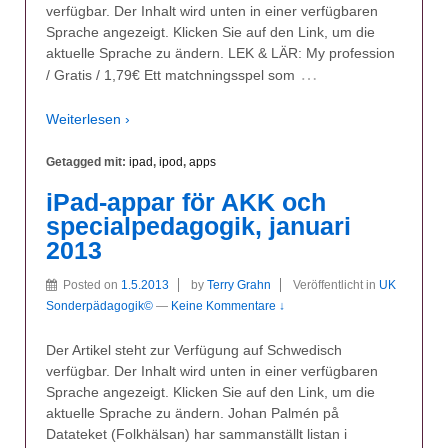
verfügbar. Der Inhalt wird unten in einer verfügbaren
Sprache angezeigt. Klicken Sie auf den Link, um die
aktuelle Sprache zu ändern. LEK & LÄR: My profession
…
/ Gratis / 1,79€ Ett matchningsspel som
Weiterlesen ›
Getagged mit:
ipad
,
ipod
,
apps
iPad-appar för AKK och
specialpedagogik, januari
2013
Posted on
1.5.2013
by
Terry Grahn
Veröffentlicht in
UK
Sonderpädagogik©
—
Keine Kommentare ↓
Der Artikel steht zur Verfügung auf Schwedisch
verfügbar. Der Inhalt wird unten in einer verfügbaren
Sprache angezeigt. Klicken Sie auf den Link, um die
aktuelle Sprache zu ändern. Johan Palmén på
Datateket (Folkhälsan) har sammanställt listan i