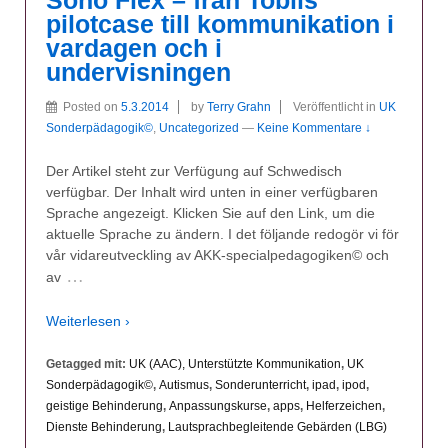
Sono Flex – från Tobiis
pilotcase till kommunikation i
vardagen och i
undervisningen
Posted on
5.3.2014
by
Terry Grahn
Veröffentlicht in
UK
Sonderpädagogik©
,
Uncategorized
—
Keine Kommentare ↓
Der Artikel steht zur Verfügung auf Schwedisch
verfügbar. Der Inhalt wird unten in einer verfügbaren
Sprache angezeigt. Klicken Sie auf den Link, um die
aktuelle Sprache zu ändern. I det följande redogör vi för
vår vidareutveckling av AKK-specialpedagogiken© och
…
av
Weiterlesen ›
Getagged mit:
UK (AAC), Unterstützte Kommunikation
,
UK
Sonderpädagogik©
,
Autismus
,
Sonderunterricht
,
ipad
,
ipod
,
geistige Behinderung
,
Anpassungskurse
,
apps
,
Helferzeichen
,
Dienste Behinderung
,
Lautsprachbegleitende Gebärden (LBG)