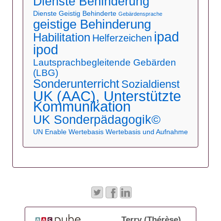
Dienste Behinderung
Dienste Geistig Behinderte
Gebärdensprache
geistige Behinderung
ipad
Habilitation
Helferzeichen
ipod
Lautsprachbegleitende Gebärden
(LBG)
Sonderunterricht
Sozialdienst
UK (AAC), Unterstützte
Kommunikation
UK Sonderpädagogik©
UN Enable
Wertebasis
Wertebasis und Aufnahme
Terry (Thérèse)