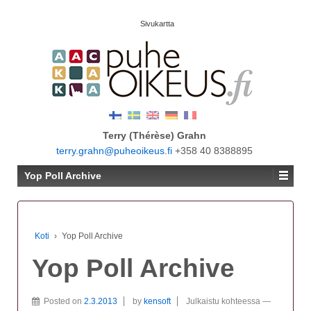
Sivukartta
Terry (Thérèse) Grahn
terry.grahn@puheoikeus.fi
+358 40 8388895
Yop Poll Archive
Koti
›
Yop Poll Archive
Yop Poll Archive
Posted on
2.3.2013
by
kensoft
Julkaistu kohteessa
—