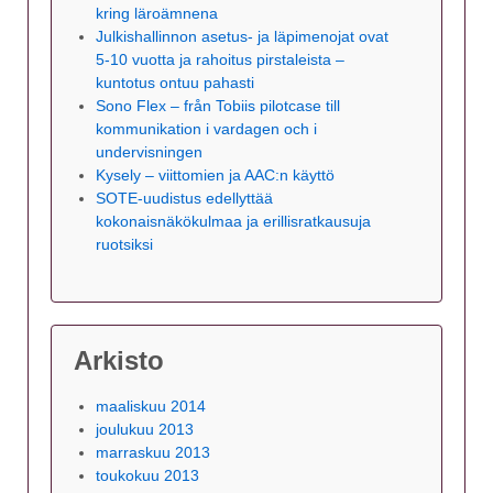
kring läroämnena
Julkishallinnon asetus- ja läpimenojat ovat
5-10 vuotta ja rahoitus pirstaleista –
kuntotus ontuu pahasti
Sono Flex – från Tobiis pilotcase till
kommunikation i vardagen och i
undervisningen
Kysely – viittomien ja AAC:n käyttö
SOTE-uudistus edellyttää
kokonaisnäkökulmaa ja erillisratkausuja
ruotsiksi
Arkisto
maaliskuu 2014
joulukuu 2013
marraskuu 2013
toukokuu 2013