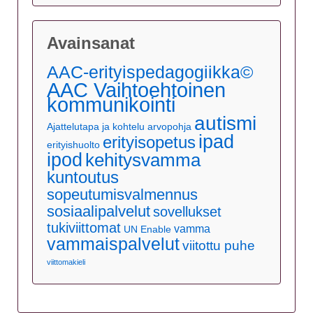
Avainsanat
AAC-erityispedagogiikka©
AAC Vaihtoehtoinen
kommunikointi
autismi
Ajattelutapa ja kohtelu
arvopohja
ipad
erityisopetus
erityishuolto
ipod
kehitysvamma
kuntoutus
sopeutumisvalmennus
sosiaalipalvelut
sovellukset
tukiviittomat
vamma
UN Enable
vammaispalvelut
viitottu puhe
viittomakieli