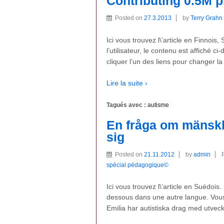
Contributing 0.5M p
Posted on
27.3.2013
by
Terry Grahn
Ici vous trouvez l\’article en Finnois
l’utilisateur, le contenu est affiché 
cliquer l’un des liens pour changer la
Lire la suite ›
Tagués avec :
autisme
En fråga om mänsklig
sig
Posted on
21.11.2012
by
admin
spécial pédagogique©
Ici vous trouvez l\’article en Suédois. 
dessous dans une autre langue. Vous 
Emilia har autistiska drag med utvec