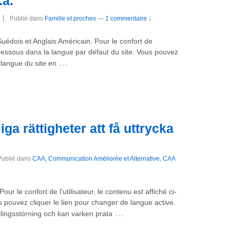
.a.
Publié dans
Famille et proches
—
1 commentaire ↓
, Suédois et Anglais Américain. Pour le confort de
ci-dessous dans la langue par défaut du site. Vous pouvez
…
 langue du site en
a rättigheter att få uttrycka
Publié dans
CAA, Communication Améliorée et Alternative
,
CAA
Pour le confort de l’utilisateur, le contenu est affiché ci-
pouvez cliquer le lien pour changer de langue active.
…
klingsstörning och kan varken prata