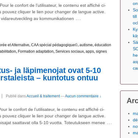
on
Pour le confort de l’utilisateur, le contenu est affiché ci-
So
pouvez cliquer le lien pour changer de langue active.
ti
…
n vidareutveckling av kommunikationen
oc
Ky
kä
Sä
ée et Alternative
,
CAA spécial pédagogique©
,
autisme
,
éducation
SO
abilitation
,
Formation adaptation
,
Services sociaux
,
apps
,
signes
he
as
ca
us- ja läpimenojat ovat 5-10
irstaleista – kuntotus ontuu
Publié dans
Accueil & traitement
—
Aucun commentaire ↓
Ar
Pour le confort de l’utilisateur, le contenu est affiché ci-
ma
pouvez cliquer le lien pour changer de langue active.
dé
…
ämisajat saattavat olla 5-10 vuotta. Toteutukseen menee
no
ma