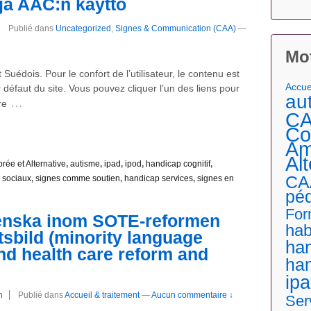
 ja AAC:n käyttö
Publié dans
Uncategorized
,
Signes & Communication (CAA)
—
Mot
t Suédois. Pour le confort de l’utilisateur, le contenu est
Accue
 défaut du site. Vous pouvez cliquer l’un des liens pour
au
…
re
CA
Co
Am
Al
ée et Alternative
,
autisme
,
ipad
,
ipod
,
handicap cognitif
,
CA
 sociaux
,
signes comme soutien
,
handicap services
,
signes en
pé
For
venska inom SOTE-reformen
hab
tsbild (minority language
han
nd health care reform and
han
ip
n
Publié dans
Accueil & traitement
—
Aucun commentaire ↓
Ser