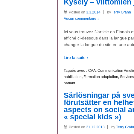
Kysely – viittomien
Posted on
3.3.2014
by
Terry Grahn
Aucun commentaire ↓
Ici vous trouvez l\’article en Finnois e
affiché ci-dessous dans la langue par
changer la langue du site en une aut
Lire la suite ›
Tagués avec :
CAA, Communication Amélior
habilitation
,
Formation adaptation
,
Services
parlant
Särlösningar på s
förutsätter en helhe
aspects on social a
« special kids »)
Posted on
21.12.2013
by
Terry Grah