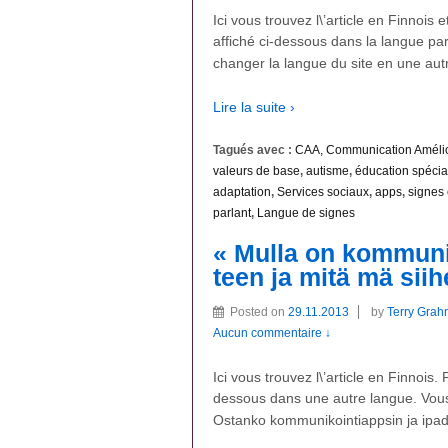
Ici vous trouvez l\’article en Finnois e
affiché ci-dessous dans la langue par
changer la langue du site en une aut
Lire la suite ›
Tagués avec :
CAA, Communication Amélior
valeurs de base
,
autisme
,
éducation spécia
adaptation
,
Services sociaux
,
apps
,
signes
parlant
,
Langue de signes
« Mulla on kommunik
teen ja mitä mä sii
Posted on
29.11.2013
by
Terry Grah
Aucun commentaire ↓
Ici vous trouvez l\’article en Finnois. 
dessous dans une autre langue. Vous 
Ostanko kommunikointiappsin ja ipadi