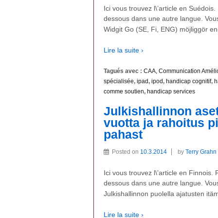
Ici vous trouvez l\’article en Suédois. 
dessous dans une autre langue. Vous 
Widgit Go (SE, Fi, ENG) möjliggör e
Lire la suite ›
Tagués avec :
CAA, Communication Amélior
spécialisée
,
ipad
,
ipod
,
handicap cognitif
,
h
comme soutien
,
handicap services
Julkishallinnon aset
vuotta ja rahoitus p
pahast
Posted on
10.3.2014
by
Terry Grahn
Ici vous trouvez l\’article en Finnois. 
dessous dans une autre langue. Vous 
Julkishallinnon puolella ajatusten it
Lire la suite ›