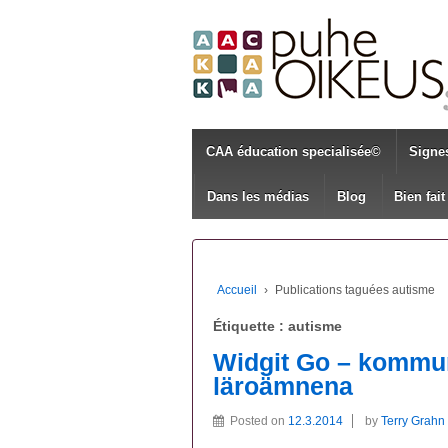
CAA éducation specialisée©
Signe
Dans les médias
Blog
Bien fait
Accueil
›
Publications taguées autisme
Étiquette :
autisme
Widgit Go – kommun
läroämnena
Posted on
12.3.2014
by
Terry Grahn