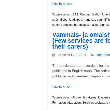
Lire la suite ›
Tagués avec :
CAA, Communication Amélior
spécialisée
,
ipad
,
ipod
,
handicap cognitif
,
h
comme soutien
,
handicap services
,
signes 
Vammais- ja omaish
(Few services are f
their carers)
Posted on
19.11.2013
by
Terry Grah
The article about the services for the
published in English soon. The article
published in November. Sarjassamme
Lire la suite ›
Tagués avec :
Accueil & traitement
,
valeur
Formation adaptation
,
Services sociaux
,
UN