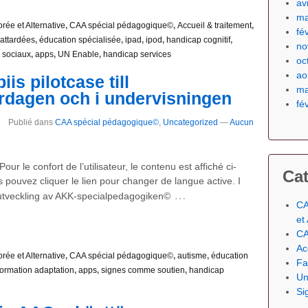
av
ma
ée et Alternative
,
CAA spécial pédagogique©
,
Accueil & traitement
,
fé
attardées
,
éducation spécialisée
,
ipad
,
ipod
,
handicap cognitif
,
no
 sociaux
,
apps
,
UN Enable
,
handicap services
oc
ao
is pilotcase till
ma
rdagen och i undervisningen
fé
Publié dans
CAA spécial pédagogique©
,
Uncategorized
—
Aucun
Pour le confort de l’utilisateur, le contenu est affiché ci-
Cat
pouvez cliquer le lien pour changer de langue active. I
…
reutveckling av AKK-specialpedagogiken©
CA
et
CA
Ac
ée et Alternative
,
CAA spécial pédagogique©
,
autisme
,
éducation
Fa
ormation adaptation
,
apps
,
signes comme soutien
,
handicap
Un
Si