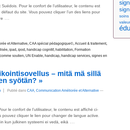
sig
t Suédois. Pour le confort de l’utilisateur, le contenu est
sign
 défaut du site. Vous pouvez cliquer l’un des liens pour
soins
…
re
valeu
édu
ée et Alternative
,
CAA spécial pédagogique©
,
Accueil & traitement
,
lisée
,
ipad
,
ipod
,
handicap cognitif
,
habilitation
,
Formation
 comme soutien
,
UN Enable
,
handicap
,
handicap services
,
signes en
ointisovellus – mitä mä sillä
hen syötän? »
n
Publié dans
CAA, Communication Améliorée et Alternative
—
Pour le confort de l’utilisateur, le contenu est affiché ci-
pouvez cliquer le lien pour changer de langue active.
…
n kun julkinen systeemi ei vedä, eikä