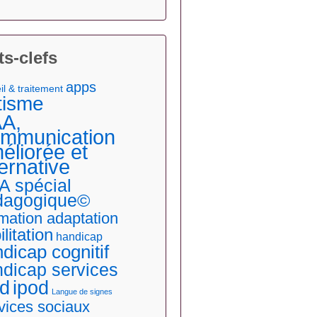
s-clefs
apps
il & traitement
tisme
A,
mmunication
éliorée et
ternative
A spécial
dagogique©
mation adaptation
ilitation
handicap
dicap cognitif
dicap services
ad
ipod
Langue de signes
vices sociaux