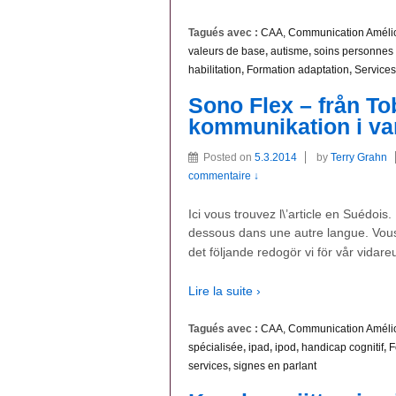
Tagués avec :
CAA, Communication Amélior
valeurs de base
,
autisme
,
soins personnes 
habilitation
,
Formation adaptation
,
Services
Sono Flex – från Tobi
kommunikation i va
Posted on
5.3.2014
by
Terry Grahn
commentaire ↓
Ici vous trouvez l\’article en Suédois. 
dessous dans une autre langue. Vous 
det följande redogör vi för vår vida
Lire la suite ›
Tagués avec :
CAA, Communication Amélior
spécialisée
,
ipad
,
ipod
,
handicap cognitif
,
F
services
,
signes en parlant