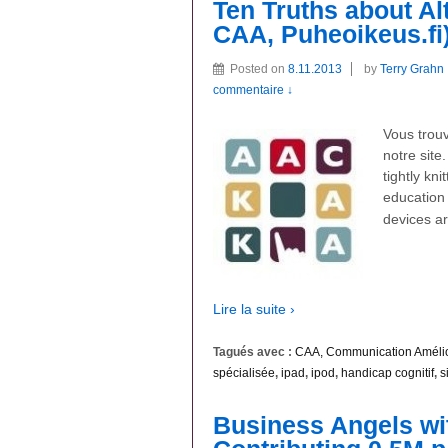
Ten Truths about A
CAA, Puheoikeus.fi
Posted on
8.11.2013
by
Terry Grahn
commentaire ↓
Vous trouv
notre site
tightly kn
education 
devices a
Lire la suite ›
Tagués avec :
CAA, Communication Amélior
spécialisée
,
ipad
,
ipod
,
handicap cognitif
,
s
Business Angels wit