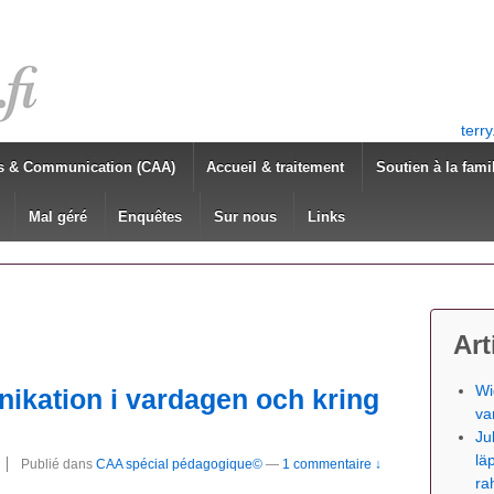
terr
s & Communication (CAA)
Accueil & traitement
Soutien à la fami
Mal géré
Enquêtes
Sur nous
Links
Art
Wi
ikation i vardagen och kring
va
Ju
lä
Publié dans
CAA spécial pédagogique©
—
1 commentaire ↓
ra