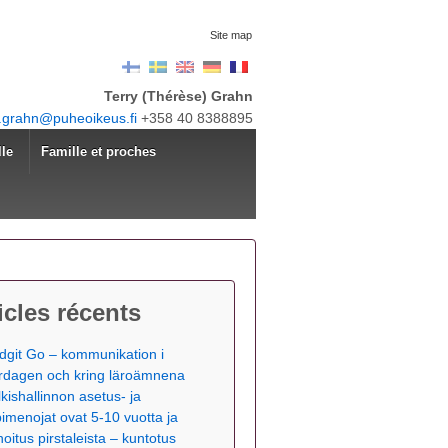
Site map
Terry (Thérèse) Grahn
y.grahn@puheoikeus.fi
+358 40 8388895
lle
Famille et proches
icles récents
dgit Go – kommunikation i
rdagen och kring läroämnena
lkishallinnon asetus- ja
pimenojat ovat 5-10 vuotta ja
hoitus pirstaleista – kuntotus