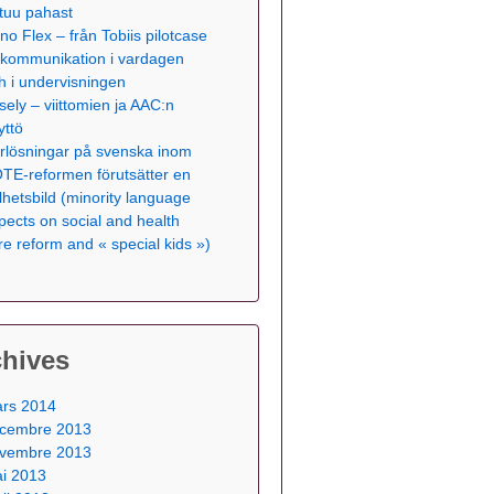
tuu pahast
no Flex – från Tobiis pilotcase
ll kommunikation i vardagen
h i undervisningen
sely – viittomien ja AAC:n
yttö
rlösningar på svenska inom
TE-reformen förutsätter en
lhetsbild (minority language
pects on social and health
re reform and « special kids »)
chives
rs 2014
cembre 2013
vembre 2013
i 2013