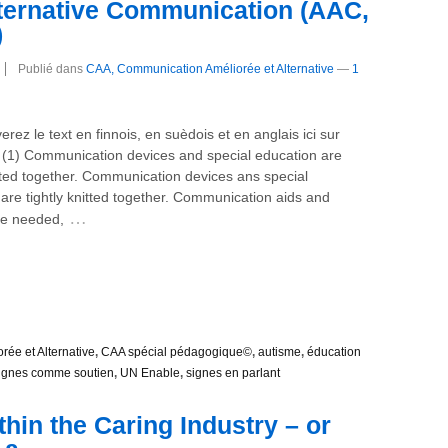
lternative Communication (AAC,
)
Publié dans
CAA, Communication Améliorée et Alternative
—
1
erez le text en finnois, en suèdois et en anglais ici sur
. (1) Communication devices and special education are
itted together. Communication devices ans special
are tightly knitted together. Communication aids and
…
re needed,
ée et Alternative
,
CAA spécial pédagogique©
,
autisme
,
éducation
ignes comme soutien
,
UN Enable
,
signes en parlant
hin the Caring Industry – or