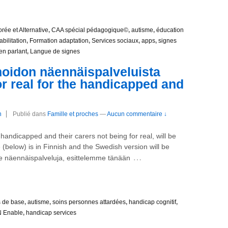
ée et Alternative
,
CAA spécial pédagogique©
,
autisme
,
éducation
abilitation
,
Formation adaptation
,
Services sociaux
,
apps
,
signes
en parlant
,
Langue de signes
oidon näennäispalveluista
or real for the handicapped and
n
Publié dans
Famille et proches
—
Aucun commentaire ↓
 handicapped and their carers not being for real, will be
 (below) is in Finnish and the Swedish version will be
…
 näennäispalveluja, esittelemme tänään
s de base
,
autisme
,
soins personnes attardées
,
handicap cognitif
,
 Enable
,
handicap services